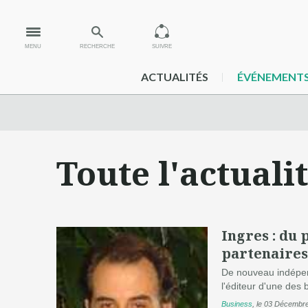
MENU
RECHERCHE
SUIVRE
ACTUALITÉS
ÉVÉNEMENT
Toute l'actuali
Ingres : du 
partenaires
De nouveau indépend
l'éditeur d'une des
Business
,
le 03 Décembr