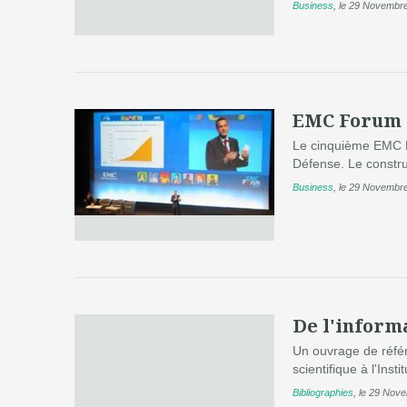
Business
,
le 29 Novembr
EMC Forum : 
Le cinquième EMC F
Défense. Le construc
Business
,
le 29 Novembr
De l'inform
Un ouvrage de référ
scientifique à l'Insti
Bibliographies
,
le 29 Nov