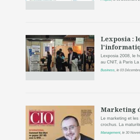
Lexposia : l
l'informati
Lexposia 2008, le hu
au CNIT, à Paris La
Business
,
le 03 Décembr
Marketing de
Le marketing et les
crochus. La maturit
Management
,
le 30 Nove