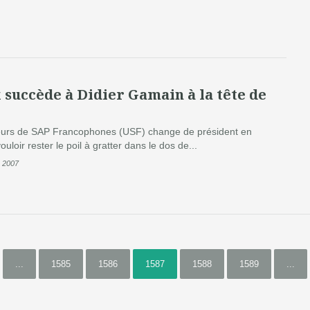
 succède à Didier Gamain à la tête de
ateurs de SAP Francophones (USF) change de président en
uloir rester le poil à gratter dans le dos de...
 2007
...
1585
1586
1587
1588
1589
...