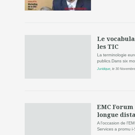
Le vocabula
les TIC
La terminologie eur
publics.Dans six mo
Juridique
,
le 30 Novembr
EMC Forum :
longue dist
A l'occasion de l'
Services a promu i-