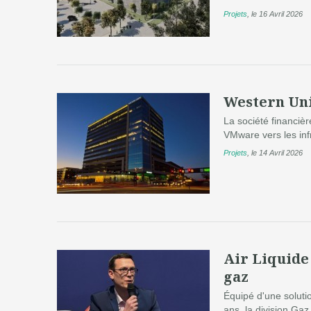
Projets
,
le 16 Avril 2026
Western Un
La société financiè
VMware vers les inf
Projets
,
le 14 Avril 2026
Air Liquide 
gaz
Équipé d'une solutio
ans, la division Gaz