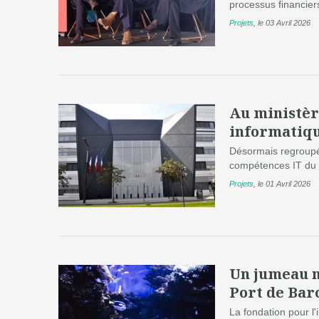
processus financier
Projets
,
le 03 Avril 2026
Au ministèr
informatiqu
Désormais regroupé
compétences IT du m
Projets
,
le 01 Avril 2026
Un jumeau n
Port de Bar
La fondation pour l'