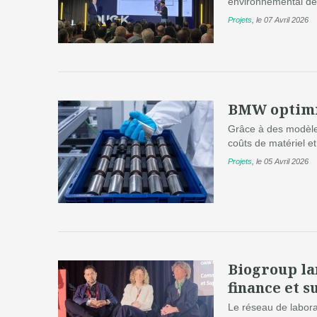
environnemental de 
Projets
,
le 07 Avril 2026
BMW optimis
Grâce à des modèles
coûts de matériel et 
Projets
,
le 05 Avril 2026
Biogroup la
finance et s
Le réseau de labora