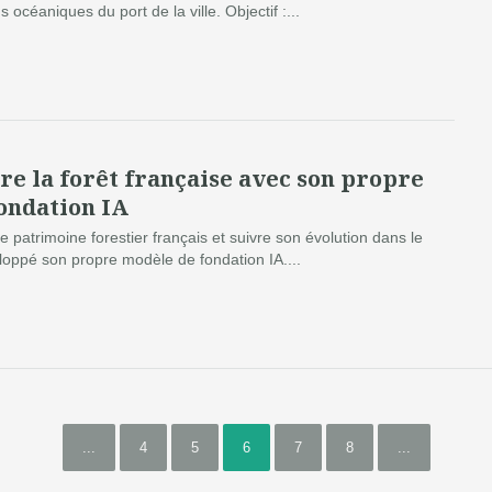
océaniques du port de la ville. Objectif :...
re la forêt française avec son propre
ondation IA
e patrimoine forestier français et suivre son évolution dans le
loppé son propre modèle de fondation IA....
...
4
5
6
7
8
...