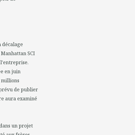
un décalage
e Manhattan SCI
l'entreprise.
e en juin
 millions
t prévu de publier
ère aura examiné
 dans un projet
été aux frères