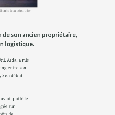
SI suite à sa séparation
n de son ancien propriétaire,
n logistique.
ni, Asda, a mis
ling entre son
oyé en début
avait quitté le
rgée sur
pôts de