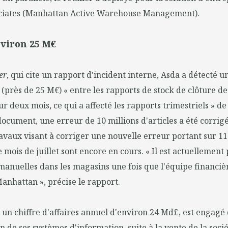
ciates (Manhattan Active Warehouse Management).
nviron 25 M€
er
, qui cite un rapport d'incident interne, Asda a détecté 
(près de 25 M€) « entre les rapports de stock de clôture d
r deux mois, ce qui a affecté les rapports trimestriels » de 
cument, une erreur de 10 millions d'articles a été corrigé
travaux visant à corriger une nouvelle erreur portant sur 11
e mois de juillet sont encore en cours. « Il est actuellemen
manuelles dans les magasins une fois que l'équipe financi
anhattan », précise le rapport.
e un chiffre d'affaires annuel d'environ 24 Md£, est engagé
n de ses systèmes d'information, suite à la vente de la soci