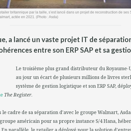
etailer britannique par la taille, s’est lancé dans un projet de reconstruction de ses 
lmart, actée en 2021. (Photo : Asda)
ue, a lancé un vaste projet IT de séparatio
ohérences entre son ERP SAP et sa gestio
Le troisième plus grand distributeur du Royaume-U
au jour un écart de plusieurs millions de livres ster
système de gestion logistique et son ERP SAP, dépl
ue
The Register
.
 le cadre de sa séparation d'avec le groupe Walmart, Asda 
groupe américain pour sa propre instance S/4 Hana, hébe
 En parallèle, le retailer a déployé pour la solution d'entre