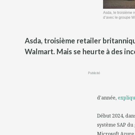
Asda, le troisième r
d’avec le groupe Wa
Asda, troisième retailer britanniq
Walmart. Mais se heurte à des inc
Publicité
d'année,
expliq
Début 2024, dans
système SAP du 
Microsoft Azure.