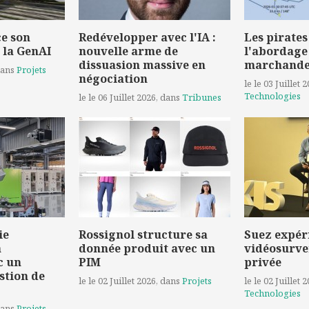
e son
Redévelopper avec l'IA :
Les pirates
 la GenAI
nouvelle arme de
l'abordage
dissuasion massive en
marchand
dans
Projets
négociation
le le 03 Juillet 
Technologies
le le 06 Juillet 2026
, dans
Tribunes
ie
Rossignol structure sa
Suez expér
a
donnée produit avec un
vidéosurve
c un
PIM
privée
stion de
le le 02 Juillet 2026
, dans
Projets
le le 02 Juillet 
Technologies
dans
Projets