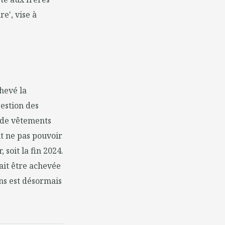
e', vise à
chevé la
estion des
ue de vêtements
t ne pas pouvoir
 soit la fin 2024.
ait être achevée
ins est désormais