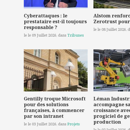
Cyberattaques : le
Alstom renforc
prestataire est-il toujours
Zerotrust pour
responsable ?
le le 08 Juillet 2026
, 
le le 09 Juillet 2026
, dans
Tribunes
Gentilly troque Microsoft
Léman Industr
pour des solutions
accompagne s
françaises, à commencer
croissance ave
par son intranet
progiciel de ge
production
le le 03 Juillet 2026
, dans
Projets
le le 02 Juillet 2026
, 