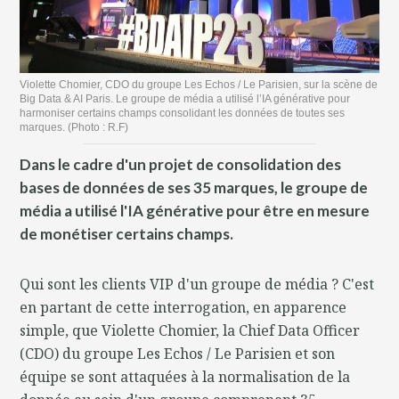
Violette Chomier, CDO du groupe Les Echos / Le Parisien, sur la scène de
Big Data & AI Paris. Le groupe de média a utilisé l’IA générative pour
harmoniser certains champs consolidant les données de toutes ses
marques. (Photo : R.F)
Dans le cadre d'un projet de consolidation des
bases de données de ses 35 marques, le groupe de
média a utilisé l'IA générative pour être en mesure
de monétiser certains champs.
Qui sont les clients VIP d'un groupe de média ? C'est
en partant de cette interrogation, en apparence
simple, que Violette Chomier, la Chief Data Officer
(CDO) du groupe Les Echos / Le Parisien et son
équipe se sont attaquées à la normalisation de la