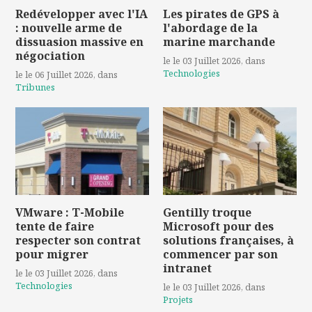
Redévelopper avec l'IA
Les pirates de GPS à
: nouvelle arme de
l'abordage de la
dissuasion massive en
marine marchande
négociation
le le 03 Juillet 2026
, dans
Technologies
le le 06 Juillet 2026
, dans
Tribunes
VMware : T-Mobile
Gentilly troque
tente de faire
Microsoft pour des
respecter son contrat
solutions françaises, à
pour migrer
commencer par son
intranet
le le 03 Juillet 2026
, dans
Technologies
le le 03 Juillet 2026
, dans
Projets