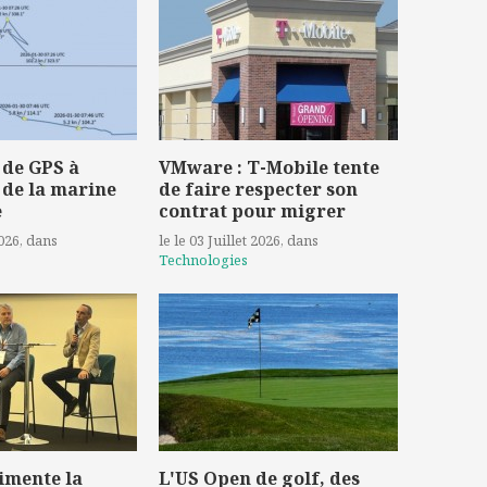
 de GPS à
VMware : T-Mobile tente
 de la marine
de faire respecter son
e
contrat pour migrer
2026
, dans
le le 03 Juillet 2026
, dans
Technologies
imente la
L'US Open de golf, des