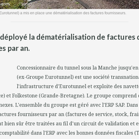
Eurotunnel) a mis en place une dématérialisation des factures fournisseurs.
déployé la dématérialisation de factures
s par an.
Concessionnaire du tunnel sous la Manche jusqu'en 
(ex-Groupe Eurotunnel) est une société transnation
l'infrastructure d'Eurotunnel et exploite des navett
e) et Folkestone (Grande-Bretagne). Le groupe comprend d
nexes. L'ensemble du groupe est géré avec l'ERP SAP. Dans s
factures fournisseurs par an (factures de service, stock, fra
t bien sûr être traitées au fil d'un circuit de validation et 
comptabilité dans l'ERP avec les bonnes données fiscales (TV