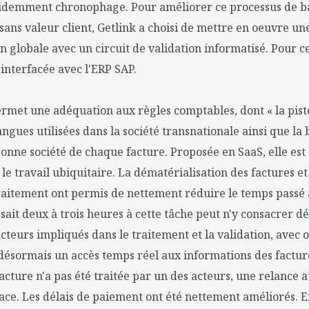
videmment chronophage. Pour améliorer ce processus de ba
sans valeur client, Getlink a choisi de mettre en oeuvre un
 globale avec un circuit de validation informatisé. Pour cela
 interfacée avec l'ERP SAP.
ermet une adéquation aux règles comptables, dont « la pist
langues utilisées dans la société transnationale ainsi que la
 bonne société de chaque facture. Proposée en SaaS, elle es
le travail ubiquitaire. La dématérialisation des factures et
aitement ont permis de nettement réduire le temps passé à
sait deux à trois heures à cette tâche peut n'y consacrer 
acteurs impliqués dans le traitement et la validation, avec 
ésormais un accès temps réel aux informations des facture
facture n'a pas été traitée par un des acteurs, une relance
place. Les délais de paiement ont été nettement améliorés. En