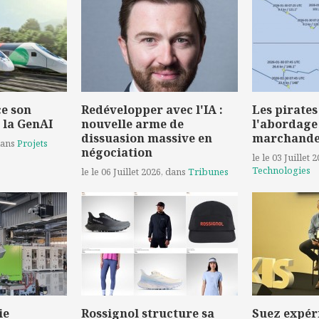
e son
Redévelopper avec l'IA :
Les pirates
 la GenAI
nouvelle arme de
l'abordage
dissuasion massive en
marchand
dans
Projets
négociation
le le 03 Juillet 
Technologies
le le 06 Juillet 2026
, dans
Tribunes
ie
Rossignol structure sa
Suez expér