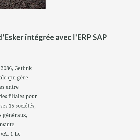
 d'Esker intégrée avec l'ERP SAP
2086, Getlink
ale qui gère
es entre
es filiales pour
es 15 sociétés,
is généraux,
ensuite
A...). Le