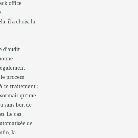
ck office
e
, il a choisi la
e d'audit
 bonne
t également
 le process
 ce traitement :
désormais qu'une
ou sans bon de
s. Le cas
 automatisée de
fin, la