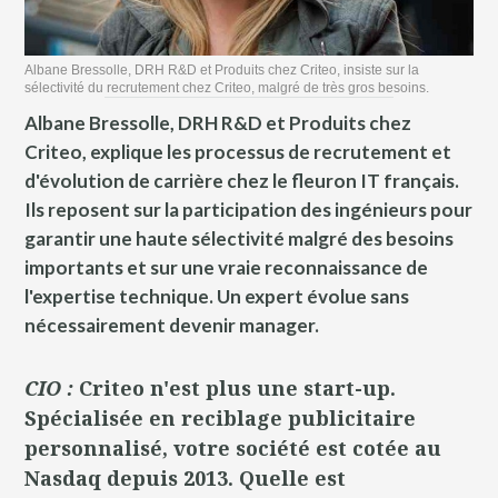
Albane Bressolle, DRH R&D et Produits chez Criteo, insiste sur la
sélectivité du recrutement chez Criteo, malgré de très gros besoins.
Albane Bressolle, DRH R&D et Produits chez
Criteo, explique les processus de recrutement et
d'évolution de carrière chez le fleuron IT français.
Ils reposent sur la participation des ingénieurs pour
garantir une haute sélectivité malgré des besoins
importants et sur une vraie reconnaissance de
l'expertise technique. Un expert évolue sans
nécessairement devenir manager.
CIO :
Criteo n'est plus une start-up.
Spécialisée en reciblage publicitaire
personnalisé, votre société est cotée au
Nasdaq depuis 2013. Quelle est