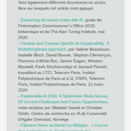
Voici également différents documents en accès
libre sur lesquels cet article s'est appuyé.
-
Explaining decisions made with AI
, guide de
l'Information Commissioner's Office (ICO)
britannique et de The Alan Turing Institute, mai
2020.
-
Flexible and Context-Specific AI Explainability: À
Multidisciplinary Approach
, par Valérie Beaudouin,
Isabelle Bloch, David Bounie, Stéphan Clémençon,
Florence d'Alché-Buc, James Eagan, Winston
Maxwell, Pavlo Mozharovskyi et Jayneel Parekh,
travaillant au LTCI, Telecom Paris, Institut
Polytechnique de Paris et à i3, CNRS, Telecom
Paris, Institut Polytechnique de Paris, 12 mars
2020
-
Explainable Ai (XAI): A Systematic Meta-Survey
Of Current Challenges And Future Opportunities
,
méta-analyse par Waddah Saeed et Christian
Omlin, Centre de recherche en IA de l'université
d'Agder Grimstad, Norvège.
-
Clément Henin et Daniel Le Métayer : « Fournir
des explications du fonctionnement des