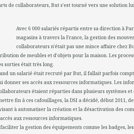
arts de collaborateurs, But s'est tourné vers une solution l
Avec 6 000 salariés répartis entre sa direction à Par
magasins à travers la France, la gestion des mouv
collaborateurs n'était pas une mince affaire chez But
tribution de meubles et d'objets pour la maison.
Les process
s sorties était très long.
nd un salarié était recruté par But, il fallait parfois comp
i donner ses accès aux ressources informatiques. Les info
ollaborateurs étaient réparties dans plusieurs systèmes et 
ettre fin à ces cafouillages, la DSI a décidé, début 2011, d
visant à automatiser la création et la désactivation des com
l'accès aux ressources informatiques.
i faciliter la gestion des équipements comme les badges, les