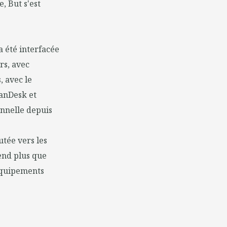
e, But s'est
a été interfacée
rs, avec
, avec le
LanDesk et
onnelle depuis
tée vers les
end plus que
 équipements