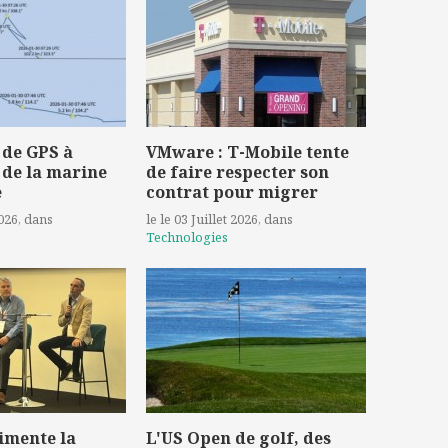
 de GPS à
VMware : T-Mobile tente
 de la marine
de faire respecter son
e
contrat pour migrer
2026
, dans
le le 03 Juillet 2026
, dans
Technologies
imente la
L'US Open de golf, des