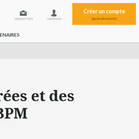
Créer un compte
(gratuitement)
NEWSLETTERS
CONNEXION
ENAIRES
rées et des
 BPM