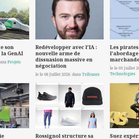
e son
Redévelopper avec l'IA :
Les pirates
 la GenAI
nouvelle arme de
l'abordage
dissuasion massive en
marchand
dans
Projets
négociation
le le 03 Juillet 
Technologies
le le 06 Juillet 2026
, dans
Tribunes
ie
Rossignol structure sa
Suez expér