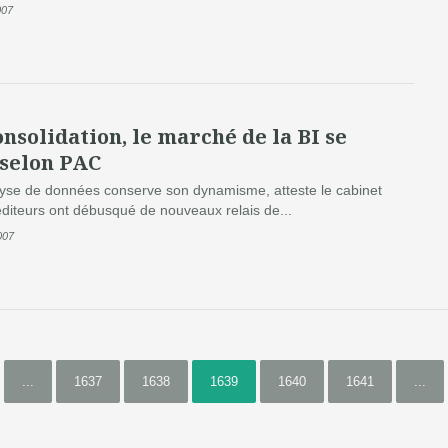
007
nsolidation, le marché de la BI se
 selon PAC
lyse de données conserve son dynamisme, atteste le cabinet
diteurs ont débusqué de nouveaux relais de...
007
...
1637
1638
1639
1640
1641
...