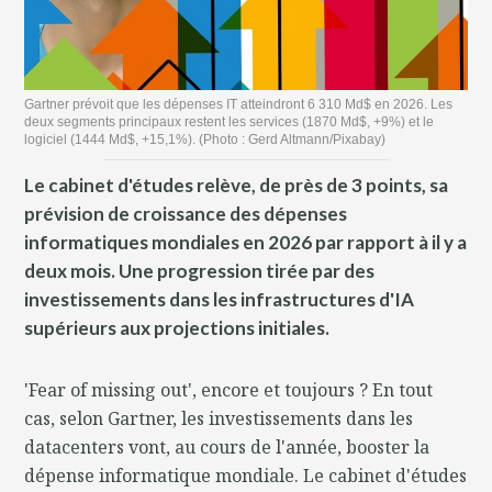
Gartner prévoit que les dépenses IT atteindront 6 310 Md$ en 2026. Les
deux segments principaux restent les services (1870 Md$, +9%) et le
logiciel (1444 Md$, +15,1%). (Photo : Gerd Altmann/Pixabay)
Le cabinet d'études relève, de près de 3 points, sa
prévision de croissance des dépenses
informatiques mondiales en 2026 par rapport à il y a
deux mois. Une progression tirée par des
investissements dans les infrastructures d'IA
supérieurs aux projections initiales.
'Fear of missing out', encore et toujours ? En tout
cas, selon Gartner, les investissements dans les
datacenters vont, au cours de l'année, booster la
dépense informatique mondiale. Le cabinet d'études