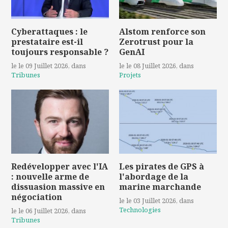
Cyberattaques : le
Alstom renforce son
prestataire est-il
Zerotrust pour la
toujours responsable ?
GenAI
le le 09 Juillet 2026
, dans
le le 08 Juillet 2026
, dans
Tribunes
Projets
Redévelopper avec l'IA
Les pirates de GPS à
: nouvelle arme de
l'abordage de la
dissuasion massive en
marine marchande
négociation
le le 03 Juillet 2026
, dans
Technologies
le le 06 Juillet 2026
, dans
Tribunes