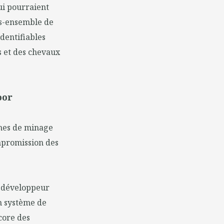
ui pourraient
us-ensemble de
dentifiables
 et des chevaux
oor
mmes de minage
ompromission des
un développeur
n système de
core des