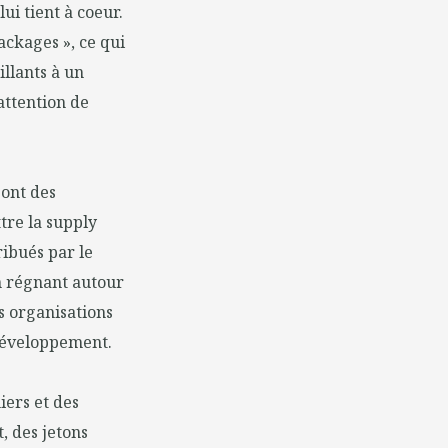
ui tient à coeur.
ackages », ce qui
llants à un
attention de
ont des
re la supply
ribués par le
on régnant autour
s organisations
 développement.
iers et des
, des jetons