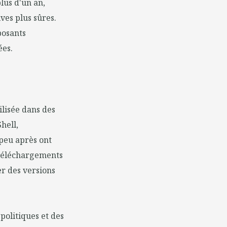
lus d'un an,
ves plus sûres.
posants
ées.
ilisée dans des
hell,
 peu après ont
s téléchargements
r des versions
 politiques et des