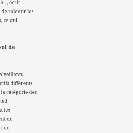
 », écrit
 de ralentir les
, ce qui
vol de
alveillants
tifs différents
 la catégorie des
nted
t les
ent de
es de