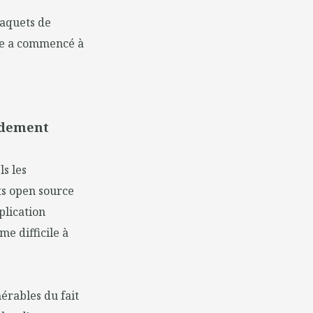
aquets de
elle a commencé à
idement
ls les
ts open source
plication
e difficile à
érables du fait