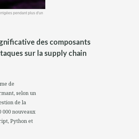
orrigées pendant plus d'un
gnificative des composants
ttaques sur la supply chain
tème de
rmant, selon un
stion de la
00 000 nouveaux
ipt, Python et