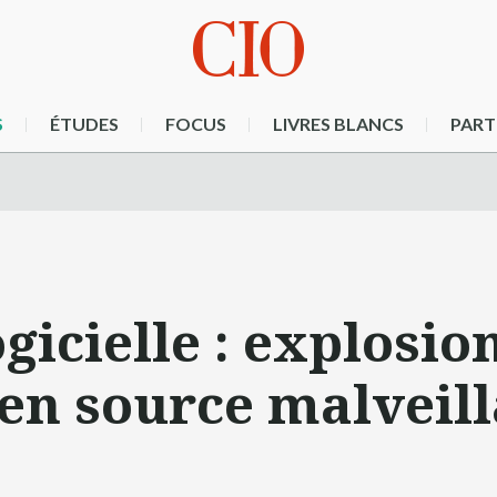
S
ÉTUDES
FOCUS
LIVRES BLANCS
PART
gicielle : explosio
n source malveill