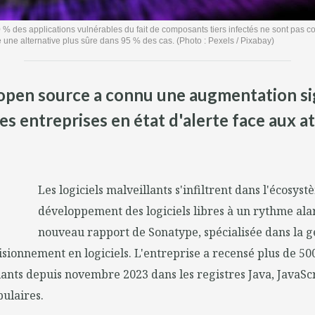
% des applications vulnérables du fait de composants tiers infectés ne sont pas c
te une alternative plus sûre dans 95 % des cas. (Photo : Pexels / Pixabay)
pen source a connu une augmentation si
les entreprises en état d'alerte face aux a
Les logiciels malveillants s'infiltrent dans l'écosys
développement des logiciels libres à un rythme ala
nouveau rapport de Sonatype, spécialisée dans la ge
sionnement en logiciels. L'entreprise a recensé plus de 5
ants depuis novembre 2023 dans les registres Java, JavaScr
pulaires.