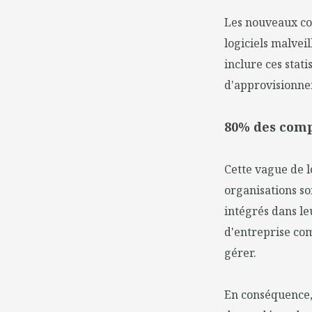
Les nouveaux co
logiciels malvei
inclure ces stat
d'approvisionnem
80% des comp
Cette vague de l
organisations so
intégrés dans le
d'entreprise co
gérer.
En conséquence, 