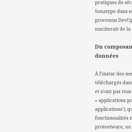
pratiques de séc
Sonatype dans so
processus DevOp
susciterait de la
Du composant
données
À l'instar des m
téléchargés dans
et n'ont pas tou
« applications p
applications'), 
fonctionnalités n
protestware, au 