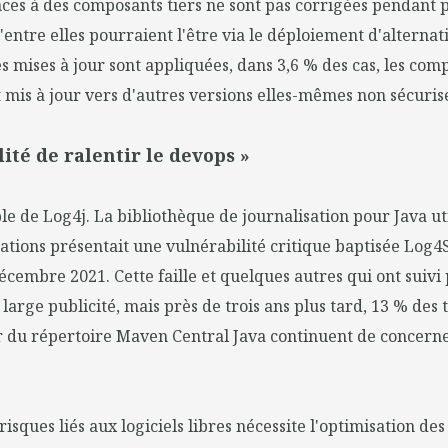
es à des composants tiers ne sont pas corrigées pendant p
'entre elles pourraient l'être via le déploiement d'alternati
 mises à jour sont appliquées, dans 3,6 % des cas, les com
 mis à jour vers d'autres versions elles-mêmes non sécuris
lité de ralentir le devops »
e de Log4j. La bibliothèque de journalisation pour Java ut
cations présentait une vulnérabilité critique baptisée Log4S
cembre 2021. Cette faille et quelques autres qui ont suivi
ne large publicité, mais près de trois ans plus tard, 13 % de
r du répertoire Maven Central Java continuent de concerne
risques liés aux logiciels libres nécessite l'optimisation des