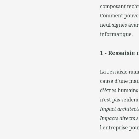
composant techn
Comment pouvez-v
neuf signes avan
informatique.
1 - Ressaisie
La ressaisie manu
cause d'une mauv
d'êtres humains 
n'est pas seulem
Impact architectu
Impacts directs su
l'entreprise pou