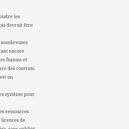
oudre les
is devrait être
de nombreuses
dant encore
es fusions et
ure des contrats.
est un
ces système pour
es ressources
 licences de
ise, sans oublier