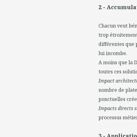
2 - Accumula
Chacun veut bénéf
trop étroitement
différentes que 
lui incombe.
A moins que la 
toutes ces soluti
Impact architectu
nombre de plates
ponctuelles crée
Impacts directs su
processus métier
3 - Applicat