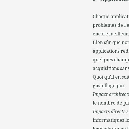
Chaque applicati
problèmes de l'e
encore meilleur, 
Bien sûr que no
applications red
quelques champs 
acquisitions san
Quoi qu'il en so
gaspillage pur.
Impact architectu
le nombre de pla
Impacts directs su
informatiques lo
logiciels qui ne 