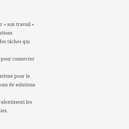
r « son travail »
ations
des tâches qui
s pour connecter
ystème pour le
ons de solutions
alentissent les
ies.