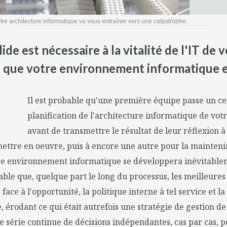
tre architecture informatique va vous entraîner vers une catastrophe.
de est nécessaire à la vitalité de l'IT de 
t que votre environnement informatique e
Il est probable qu'une première équipe passe un ce
planification de l'architecture informatique de vot
avant de transmettre le résultat de leur réflexion
ettre en oeuvre, puis à encore une autre pour la maintenir
e environnement informatique se développera inévitableme
le que, quelque part le long du processus, les meilleures 
face à l'opportunité, la politique interne à tel service et l
, érodant ce qui était autrefois une stratégie de gestion de
 série continue de décisions indépendantes, cas par cas, 