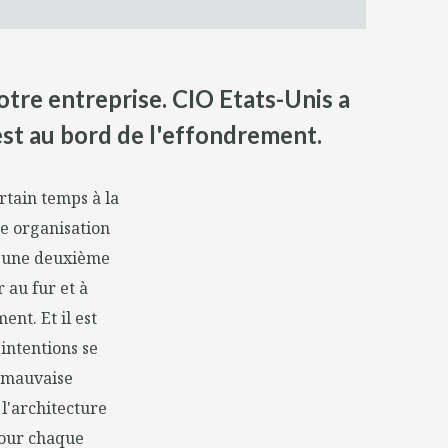
votre entreprise. CIO Etats-Unis a
st au bord de l'effondrement.
rtain temps à la
re organisation
 à une deuxième
 au fur et à
nt. Et il est
intentions se
a mauvaise
 l'architecture
pour chaque