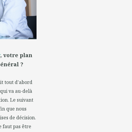
v
, votre plan
général ?
git tout d'abord
 qui va au-delà
tion. Le suivant
fin que nous
ses de décision.
e faut pas être