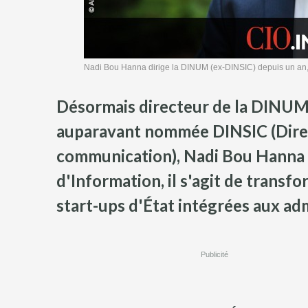
Nadi Bou Hanna dirige la DINUM (ex-DINSIC) depuis un an, 
Désormais directeur de la DINUM (
auparavant nommée DINSIC (Direct
communication), Nadi Bou Hanna no
d'Information, il s'agit de transf
start-ups d'État intégrées aux adm
Publicité