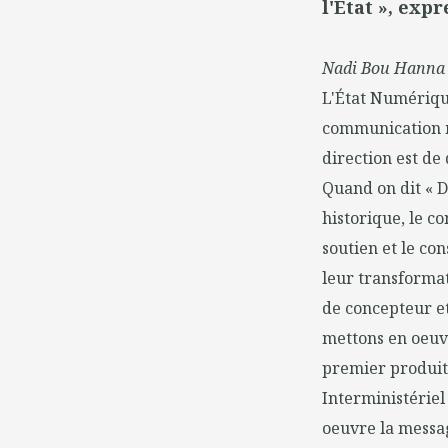
l'État », exp
Nadi Bou Hanna
L'État Numérique
communication ma
direction est de 
Quand on dit « DS
historique, le co
soutien et le con
leur transformat
de concepteur et
mettons en oeuv
premier produit a
Interministériel
oeuvre la messag