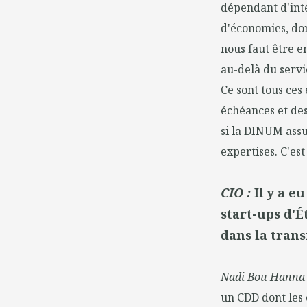
dépendant d'inté
d'économies, donc
nous faut être e
au-delà du servi
Ce sont tous ces
échéances et des
si la DINUM assu
expertises. C'es
CIO :
Il y a e
start-ups d'
dans la tran
Nadi Bou Hanna
un CDD dont les 