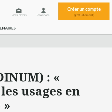
Créer un compte
(gratuitement)
NEWSLETTERS
CONNEXION
ENAIRES
DINUM) : «
les usages en
 »