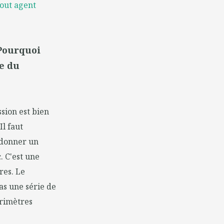
tout agent
 Pourquoi
e du
sion est bien
Il faut
 donner un
. C'est une
res. Le
s une série de
érimètres