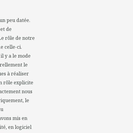
 un peu datée.
et de
Le rôle de notre
e celle-ci.
 il y a le mode
urellement le
ues à réaliser
 rôle explicite
exactement nous
riquement, le
au
avons mis en
té, en logiciel