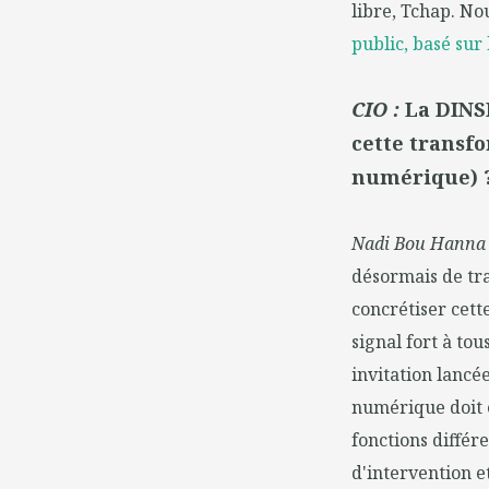
libre, Tchap. No
public, basé sur l
CIO :
La DINS
cette transf
numérique) 
Nadi Bou Hanna
désormais de tra
concrétiser cett
signal fort à to
invitation lancé
numérique doit 
fonctions différ
d'intervention e