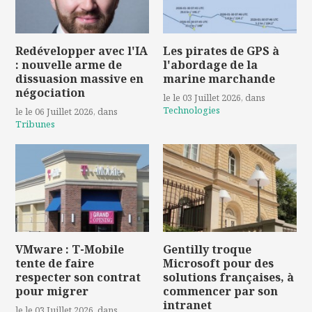
Redévelopper avec l'IA
Les pirates de GPS à
: nouvelle arme de
l'abordage de la
dissuasion massive en
marine marchande
négociation
le le 03 Juillet 2026
, dans
Technologies
le le 06 Juillet 2026
, dans
Tribunes
VMware : T-Mobile
Gentilly troque
tente de faire
Microsoft pour des
respecter son contrat
solutions françaises, à
pour migrer
commencer par son
intranet
le le 03 Juillet 2026
, dans