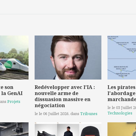
e son
Redévelopper avec l'IA :
Les pirates
 la GenAI
nouvelle arme de
l'abordage
dissuasion massive en
marchand
dans
Projets
négociation
le le 03 Juillet 
Technologies
le le 06 Juillet 2026
, dans
Tribunes