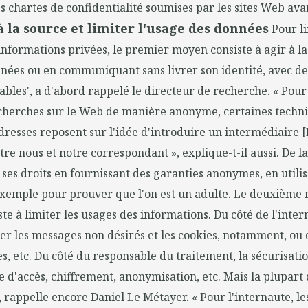
es chartes de confidentialité soumises par les sites Web ava
à la source et limiter l'usage des données
Pour li
informations privées, le premier moyen consiste à agir à la
nnées ou en communiquant sans livrer son identité, avec de
ables', a d'abord rappelé le directeur de recherche. « Pour
echerches sur le Web de manière anonyme, certaines techn
dresses reposent sur l'idée d'introduire un intermédiaire [
tre nous et notre correspondant », explique-t-il aussi. De 
r ses droits en fournissant des garanties anonymes, en utili
 exemple pour prouver que l'on est un adulte. Le deuxième
te à limiter les usages des informations. Du côté de l'inter
rer les messages non désirés et les cookies, notamment, ou d
ies, etc. Du côté du responsable du traitement, la sécurisat
e d'accès, chiffrement, anonymisation, etc. Mais la plupar
, rappelle encore Daniel Le Métayer. « Pour l'internaute, les