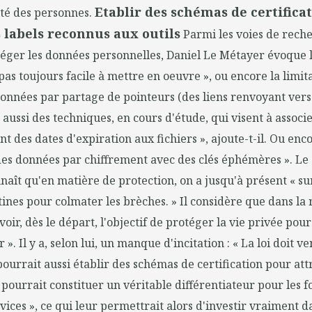
Etablir des schémas de certifica
ité des personnes.
 labels reconnus aux outils
Parmi les voies de rech
éger les données personnelles, Daniel Le Métayer évoque l
pas toujours facile à mettre en oeuvre », ou encore la limit
onnées par partage de pointeurs (des liens renvoyant vers
a aussi des techniques, en cours d'étude, qui visent à associ
 des dates d'expiration aux fichiers », ajoute-t-il. Ou enco
des données par chiffrement avec des clés éphémères ». Le
aît qu'en matière de protection, on a jusqu'à présent « sur
ustines pour colmater les brèches. » Il considère que dans la
voir, dès le départ, l'objectif de protéger la vie privée pou
 ». Il y a, selon lui, un manque d'incitation : « La loi doit ve
pourrait aussi établir des schémas de certification pour att
 pourrait constituer un véritable différentiateur pour les 
ervices », ce qui leur permettrait alors d'investir vraiment