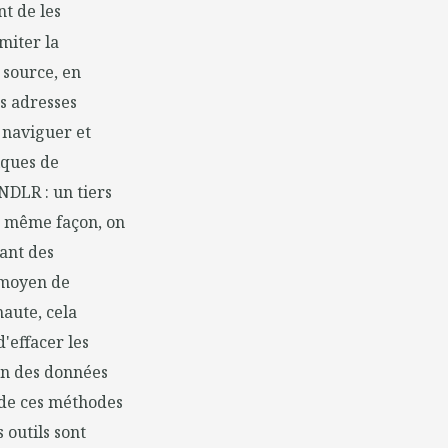
nt de les
miter la
 source, en
s adresses
 naviguer et
iques de
NDLR : un tiers
la même façon, on
sant des
 moyen de
naute, cela
'effacer les
ion des données
t de ces méthodes
 outils sont