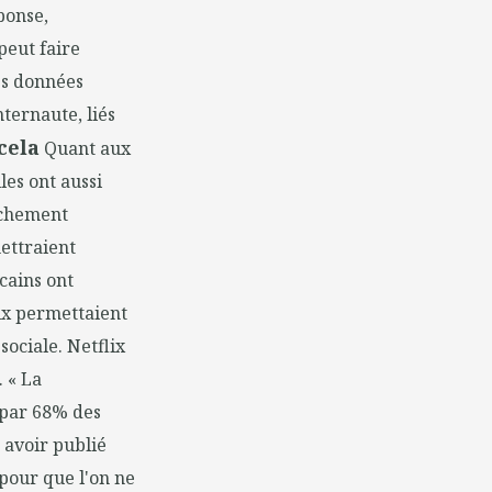
éponse,
peut faire
des données
nternaute, liés
cela
Quant aux
les ont aussi
rochement
ettraient
cains ont
ix permettaient
ociale. Netflix
. « La
s par 68% des
 avoir publié
pour que l'on ne