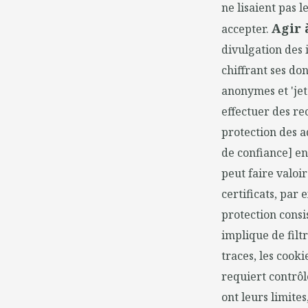
ne lisaient pas l
Agir 
accepter.
divulgation des 
chiffrant ses do
anonymes et 'jet
effectuer des r
protection des a
de confiance] en
peut faire valoi
certificats, par
protection consis
implique de filt
traces, les cook
requiert contrôl
ont leurs limites