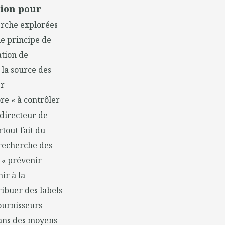
tion pour
erche explorées
e principe de
ation de
 la source des
er
re « à contrôler
 directeur de
tout fait du
 recherche des
r « prévenir
nir à la
ribuer des labels
fournisseurs
 dans des moyens