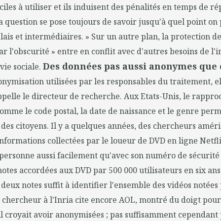
ciles à utiliser et ils induisent des pénalités en temps de r
la question se pose toujours de savoir jusqu'à quel point on 
lais et intermédiaires. » Sur un autre plan, la protection 
r l'obscurité » entre en conflit avec d'autres besoins de l'i
Des données pas aussi anonymes que 
vie sociale.
nymisation utilisées par les responsables du traitement, el
appelle le directeur de recherche. Aux Etats-Unis, le rapp
omme le code postal, la date de naissance et le genre perm
 des citoyens. Il y a quelques années, des chercheurs améri
nformations collectées par le loueur de DVD en ligne Netfl
 personne aussi facilement qu'avec son numéro de sécurité s
 notes accordées aux DVD par 500 000 utilisateurs en six ans
deux notes suffit à identifier l'ensemble des vidéos notée
Le chercheur à l'Inria cite encore AOL, montré du doigt pour
l croyait avoir anonymisées ; pas suffisamment cependant 