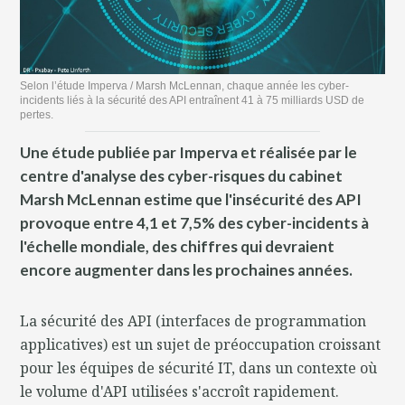
Selon l’étude Imperva / Marsh McLennan, chaque année les cyber-
incidents liés à la sécurité des API entraînent 41 à 75 milliards USD de
pertes.
Une étude publiée par Imperva et réalisée par le
centre d'analyse des cyber-risques du cabinet
Marsh McLennan estime que l'insécurité des API
provoque entre 4,1 et 7,5% des cyber-incidents à
l'échelle mondiale, des chiffres qui devraient
encore augmenter dans les prochaines années.
La sécurité des API (interfaces de programmation
applicatives) est un sujet de préoccupation croissant
pour les équipes de sécurité IT, dans un contexte où
le volume d'API utilisées s'accroît rapidement.