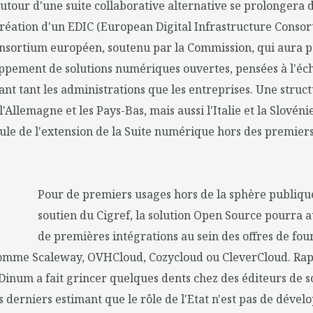
 autour d'une suite collaborative alternative se prolongera 
 création d'un EDIC (European Digital Infrastructure Consor
sortium européen, soutenu par la Commission, qui aura p
ppement de solutions numériques ouvertes, pensées à l'éch
lant tant les administrations que les entreprises. Une struc
l'Allemagne et les Pays-Bas, mais aussi l'Italie et la Slovéni
le de l'extension de la Suite numérique hors des premier
Pour de premiers usages hors de la sphère publiqu
soutien du Cigref, la solution Open Source pourra 
de premières intégrations au sein des offres de fou
comme Scaleway, OVHCloud, Cozycloud ou CleverCloud. Ra
la Dinum a fait grincer quelques dents chez des éditeurs de s
 derniers estimant que le rôle de l'Etat n'est pas de dével