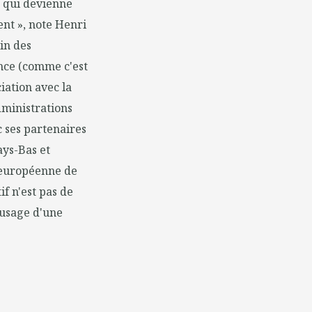
e qui devienne
nt », note Henri
oin des
ence (comme c'est
iation avec la
dministrations
c ses partenaires
ays-Bas et
 européenne de
if n'est pas de
'usage d'une