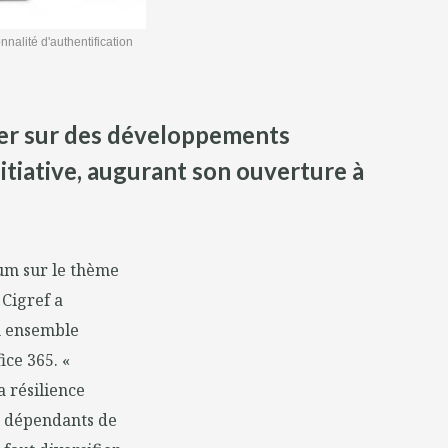
nalité d'authentification
uyer sur des développements
itiative, augurant son ouverture à
num sur le thème
 Cigref a
un ensemble
ice 365. «
a résilience
er dépendants de