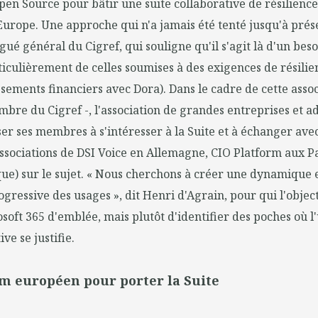
n Source pour bâtir une suite collaborative de résilienc
rope. Une approche qui n'a jamais été tenté jusqu'à prése
gué général du Cigref, qui souligne qu'il s'agit là d'un bes
ticulièrement de celles soumises à des exigences de résili
issements financiers avec Dora). Dans le cadre de cette assoc
bre du Cigref -, l'association de grandes entreprises et a
er ses membres à s'intéresser à la Suite et à échanger ave
ssociations de DSI Voice en Allemagne, CIO Platform aux P
que) sur le sujet. « Nous cherchons à créer une dynamique
gressive des usages », dit Henri d'Agrain, pour qui l'object
oft 365 d'emblée, mais plutôt d'identifier des poches où l
ve se justifie.
m européen pour porter la Suite