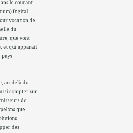
dans le courant
tium) Digital
our vocation de
elle du
ture, que vont
e, et qui apparaît
s pays
e, au-delà du
aussi compter sur
rnisseurs de
ppelons que
olutions
opper des