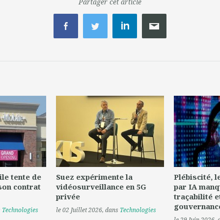
Partager cet article
le tente de
Suez expérimente la
Plébiscité, 
son contrat
vidéosurveillance en 5G
par IA manq
privée
traçabilité e
gouvernanc
s
Technologies
le 02 Juillet 2026
, dans
Technologies
le 29 Juin 2026
,