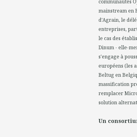
communautés Ope
mainstream en Eu
d'Agrain, le délé
entreprises, par
le cas des établ
Dinum - elle-mem
s'engage à pouss
européens (les a
Beltug en Belgi
massification pro
remplacer Micros
solution alternati
Un consortiu