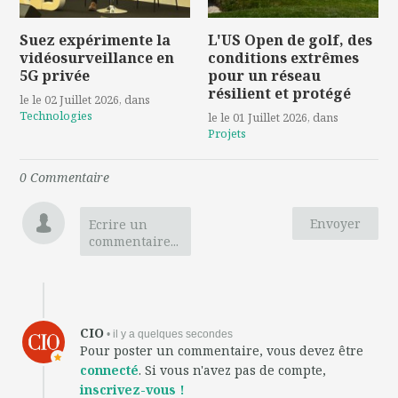
Suez expérimente la
L'US Open de golf, des
vidéosurveillance en
conditions extrêmes
5G privée
pour un réseau
résilient et protégé
le le 02 Juillet 2026
, dans
Technologies
le le 01 Juillet 2026
, dans
Projets
0
Commentaire
Envoyer
Ecrire un
commentaire...
CIO
• il y a quelques secondes
Pour poster un commentaire, vous devez être
connecté
. Si vous n'avez pas de compte,
inscrivez-vous !