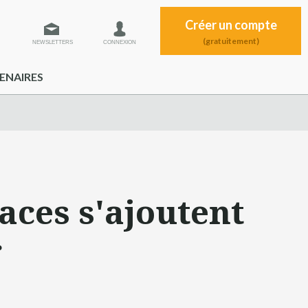
Créer un compte
(gratuitement)
NEWSLETTERS
CONNEXION
ENAIRES
aces s'ajoutent
r