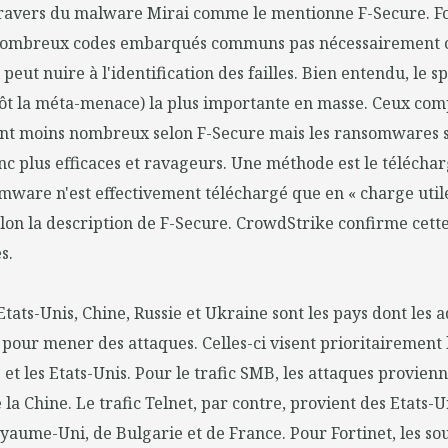
avers du malware Mirai comme le mentionne F-Secure. Fo
 nombreux codes embarqués communs pas nécessairement 
i peut nuire à l'identification des failles. Bien entendu, le
ôt la méta-menace) la plus importante en masse. Ceux co
t moins nombreux selon F-Secure mais les ransomwares 
nc plus efficaces et ravageurs. Une méthode est le téléch
omware n'est effectivement téléchargé que en « charge util
elon la description de F-Secure. CrowdStrike confirme ce
s.
Etats-Unis, Chine, Russie et Ukraine sont les pays dont les a
s pour mener des attaques. Celles-ci visent prioritairement 
 et les Etats-Unis. Pour le trafic SMB, les attaques provien
 la Chine. Le trafic Telnet, par contre, provient des Etats-U
yaume-Uni, de Bulgarie et de France. Pour Fortinet, les s