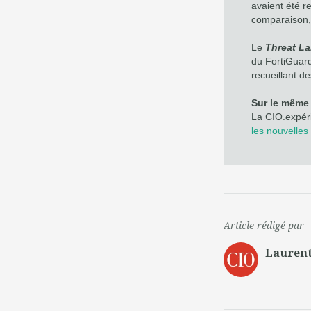
avaient été re
comparaison, 
Le
Threat L
du FortiGuard
recueillant d
Sur le même 
La CIO.expé
les nouvelle
Article rédigé par
Laurent