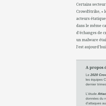
Certains secteur
CrowdStrike, « l
acteurs étatique
dans le même cas
d'échanges de c
un malware étai
l'est aujourd'hu
A propos 
Le
2020 Crow
les équipes C
dernier trime
L'étude
Atta
données du ré
d'attaques au