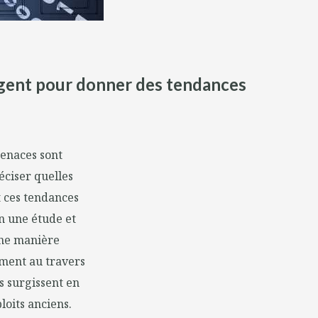
ergent pour donner des tendances
menaces sont
réciser quelles
t ces tendances
n une étude et
une manière
mment au travers
s surgissent en
loits anciens.