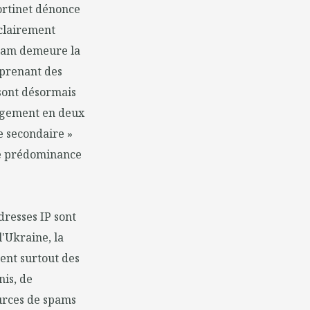
rtinet dénonce
clairement
 spam demeure la
mprenant des
sont désormais
argement en deux
e secondaire »
tte prédominance
dresses IP sont
l'Ukraine, la
nent surtout des
nis, de
ources de spams