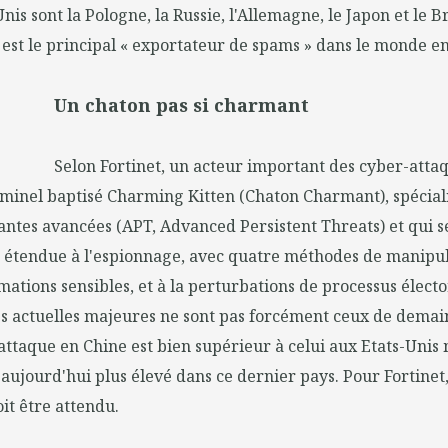
Unis sont la Pologne, la Russie, l'Allemagne, le Japon et le B
t est le principal « exportateur de spams » dans le monde en
Un chaton pas si charmant
Selon Fortinet, un acteur important des cyber-atta
iminel baptisé Charming Kitten (Chaton Charmant), spéciali
ntes avancées (APT, Advanced Persistent Threats) et qui sera
st étendue à l'espionnage, avec quatre méthodes de manipul
mations sensibles, et à la perturbations de processus élect
les actuelles majeures ne sont pas forcément ceux de demain.
attaque en Chine est bien supérieur à celui aux Etats-Unis
 aujourd'hui plus élevé dans ce dernier pays. Pour Fortinet
it être attendu.