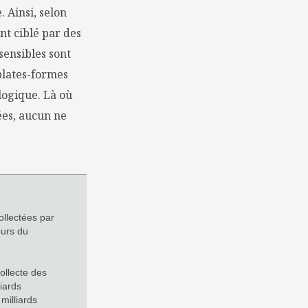
. Ainsi, selon
nt ciblé par des
sensibles sont
plates-formes
ogique. Là où
ées, aucun ne
llectées par
ours du
collecte des
iards
milliards