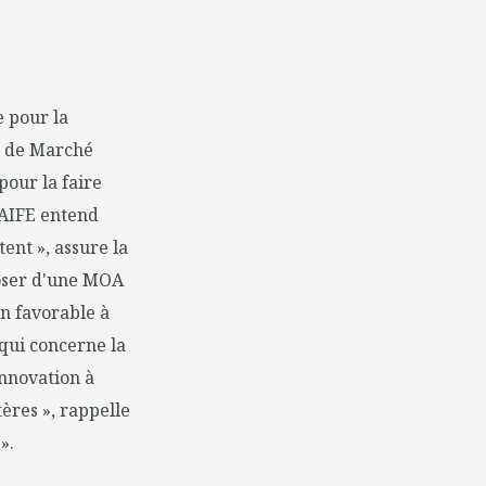
e pour la
e de Marché
our la faire
l'AIFE entend
tent », assure la
poser d'une MOA
on favorable à
 qui concerne la
innovation à
tères », rappelle
».