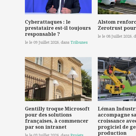
Cyberattaques : le
Alstom renforc
prestataire est-il toujours
Zerotrust pour
responsable ?
le le 08 Juillet 2026
, 
le le 09 Juillet 2026
, dans
Tribunes
Gentilly troque Microsoft
Léman Industr
pour des solutions
accompagne s
françaises, à commencer
croissance ave
par son intranet
progiciel de ge
production
le le 03 Juillet 2026
, dans
Projets