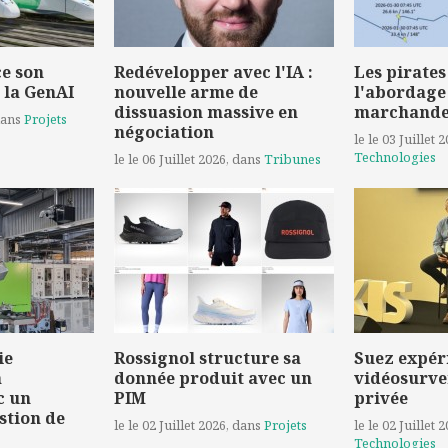
e son
Redévelopper avec l'IA :
Les pirates
 la GenAI
nouvelle arme de
l'abordage
dissuasion massive en
marchand
dans
Projets
négociation
le le 03 Juillet 
Technologies
le le 06 Juillet 2026
, dans
Tribunes
ie
Rossignol structure sa
Suez expér
a
donnée produit avec un
vidéosurve
c un
PIM
privée
stion de
le le 02 Juillet 2026
, dans
Projets
le le 02 Juillet 
Technologies