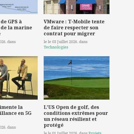
 de GPS à
VMware : T-Mobile tente
 de la marine
de faire respecter son
e
contrat pour migrer
2026
, dans
le le 03 Juillet 2026
, dans
Technologies
imente la
L'US Open de golf, des
illance en 5G
conditions extrêmes pour
un réseau résilient et
protégé
2026
, dans
le le 01 Juillet 2026
, dans
Projets