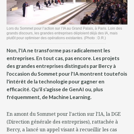
Lors du Sommet pour l’action sur l’IA au Grand Palais, à Paris. Loin des
grands discours, les grandes entreprises déploient déjà des IA, mais
plutôt pour optimiser des opérations existantes. (Photo : D.R.)
Non, l'IA ne transforme pas radicalement les
entreprises. En tout cas, pas encore. Les projets
des grandes entreprises distingués par Bercy à
l'occasion du Sommet pour l'IA montrent toutefois
l'intérêt de la technologie pour gagner en
efficacité. Qu'il s'agisse de GenAI ou, plus
fréquemment, de Machine Learning.
En amont du Sommet pour l'action sur l'IA, la DGE
(Direction générale des entreprises), rattachée à
Bercy, a lancé un appel visant à recueillir les cas