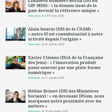
Élisabeth Humbert-Bottin (DG du
GIP-MDS) : « la donnée issue de la
paie devient la référence unique »
Interviews
,
le 14 Février 2020
Alain Issarni (DSI de la CNAM) :
« notre SI est consubstantiel à notre
activité depuis l'origine »
Interviews
,
le 31 Janvier 2020
Xavier Etienne (DGA de la Française
des Jeux) : « l'innovation produit
passe souvent par une plate-forme
numérique »
Interviews
,
le 17 Janvier 2020
Hélène Brisset (DSI des Ministères
Sociaux) : « en devenant DNum, nous
marquons notre proximité avec les
métiers »
Interviews
,
le 20 Décembre 2019