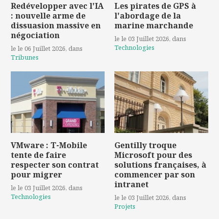
Redévelopper avec l'IA
Les pirates de GPS à
: nouvelle arme de
l'abordage de la
dissuasion massive en
marine marchande
négociation
le le 03 Juillet 2026
, dans
Technologies
le le 06 Juillet 2026
, dans
Tribunes
VMware : T-Mobile
Gentilly troque
tente de faire
Microsoft pour des
respecter son contrat
solutions françaises, à
pour migrer
commencer par son
intranet
le le 03 Juillet 2026
, dans
Technologies
le le 03 Juillet 2026
, dans
Projets