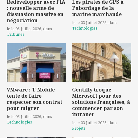
Redévelopper avec l'IA
Les pirates de GPS à
: nouvelle arme de
l'abordage de la
dissuasion massive en
marine marchande
négociation
le le 03 Juillet 2026
, dans
Technologies
le le 06 Juillet 2026
, dans
Tribunes
VMware : T-Mobile
Gentilly troque
tente de faire
Microsoft pour des
respecter son contrat
solutions françaises, à
pour migrer
commencer par son
intranet
le le 03 Juillet 2026
, dans
Technologies
le le 03 Juillet 2026
, dans
Projets