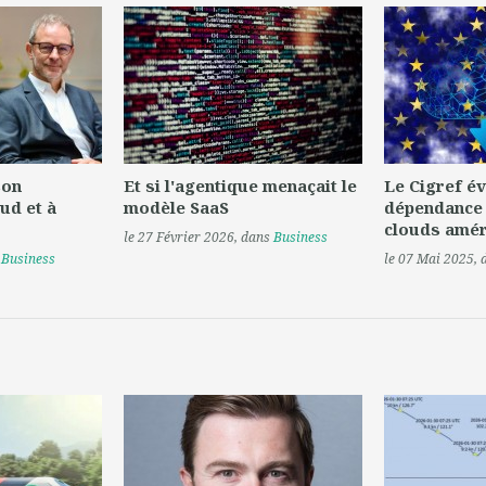
son
Et si l'agentique menaçait le
Le Cigref év
ud et à
modèle SaaS
dépendance
clouds amér
le 27 Février 2026
, dans
Business
s
Business
le 07 Mai 2025
,