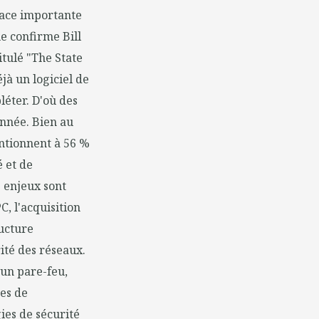
lace importante
ue confirme Bill
itulé "The State
jà un logiciel de
léter. D'où des
année. Bien au
entionnent à 56 %
é et de
s enjeux sont
C, l'acquisition
ructure
ité des réseaux.
 un pare-feu,
mes de
gies de sécurité