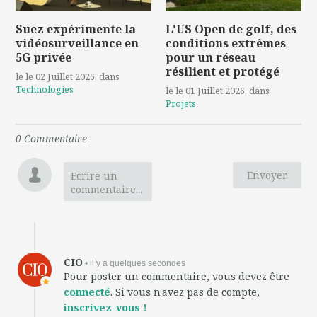
Suez expérimente la
L'US Open de golf, des
vidéosurveillance en
conditions extrêmes
5G privée
pour un réseau
résilient et protégé
le le 02 Juillet 2026
, dans
Technologies
le le 01 Juillet 2026
, dans
Projets
0
Commentaire
Envoyer
Ecrire un
commentaire...
CIO
• il y a quelques secondes
Pour poster un commentaire, vous devez être
connecté
. Si vous n'avez pas de compte,
inscrivez-vous !