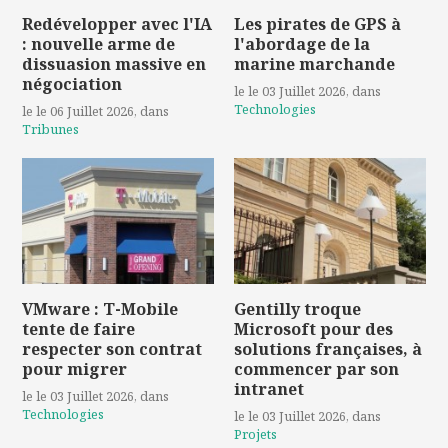
Redévelopper avec l'IA
Les pirates de GPS à
: nouvelle arme de
l'abordage de la
dissuasion massive en
marine marchande
négociation
le le 03 Juillet 2026
, dans
Technologies
le le 06 Juillet 2026
, dans
Tribunes
VMware : T-Mobile
Gentilly troque
tente de faire
Microsoft pour des
respecter son contrat
solutions françaises, à
pour migrer
commencer par son
intranet
le le 03 Juillet 2026
, dans
Technologies
le le 03 Juillet 2026
, dans
Projets