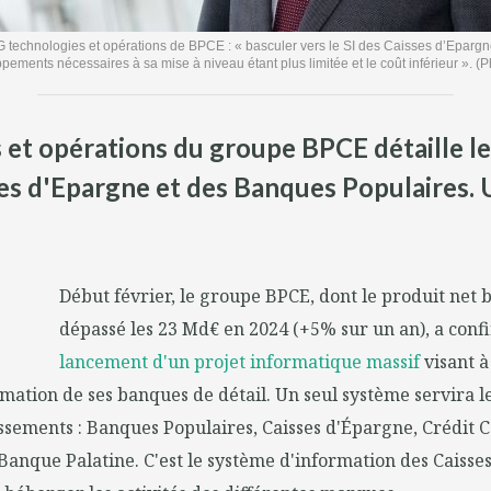
 technologies et opérations de BPCE : « basculer vers le SI des Caisses d’Epargne 
pements nécessaires à sa mise à niveau étant plus limitée et le coût inférieur ». (
s et opérations du groupe BPCE détaille l
es d'Epargne et des Banques Populaires. U
Début février, le groupe BPCE, dont le produit net 
dépassé les 23 Md€ en 2024 (+5% sur un an), a con
lancement d'un projet informatique massif
visant à
mation de ses banques de détail. Un seul système servira l
issements : Banques Populaires, Caisses d'Épargne, Crédit C
 Banque Palatine. C'est le système d'information des Caisse