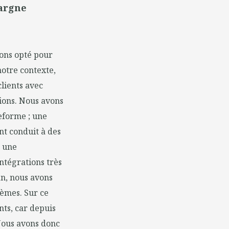
pargne
vons opté pour
notre contexte,
clients avec
ions. Nous avons
teforme ; une
nt conduit à des
, une
ntégrations très
in, nous avons
tèmes. Sur ce
nts, car depuis
 Nous avons donc