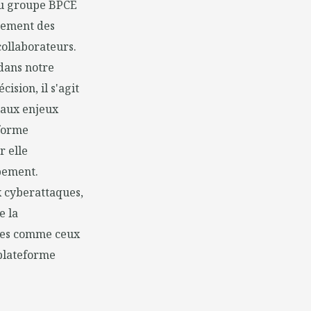
 du groupe BPCE
gnement des
 collaborateurs.
 dans notre
ision, il s'agit
 aux enjeux
eforme
 elle
ppement.
x cyberattaques,
e la
ques comme ceux
 plateforme