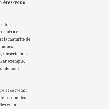
n êtes-vous
ratoires,
t, puis à en
est la maturité de
Banques
, s'inscrit dans
 Par exemple,
 totalement
e et ce n'était
teurs dont les
les et en