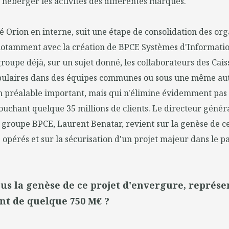
r héberger les activités des différentes marques.
sé Orion en interne, suit une étape de consolidation des org
notamment avec la création de BPCE Systèmes d'Information
roupe déjà, sur un sujet donné, les collaborateurs des Cai
ulaires dans des équipes communes ou sous une même aut
 préalable important, mais qui n'élimine évidemment pas t
 touchant quelque 35 millions de clients. Le directeur génér
 groupe BPCE, Laurent Benatar, revient sur la genèse de ce 
é opérés et sur la sécurisation d'un projet majeur dans le 
us la genèse de ce projet d'envergure, représe
nt de quelque 750 M€ ?