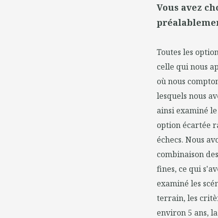
Vous avez cho
préalablemen
Toutes les optio
celle qui nous a
où nous comptons
lesquels nous av
ainsi examiné le
option écartée r
échecs. Nous avo
combinaison des 
fines, ce qui s'
examiné les scén
terrain, les cri
environ 5 ans, l