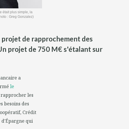
était plus simple, la
Photo : Greg Gonzalez)
e projet de rapprochement des
n projet de 750 M€ s'étalant sur
bancaire a
firmé
le
 rapprocher les
es besoins des
oopératif, Crédit
s d'Épargne qui