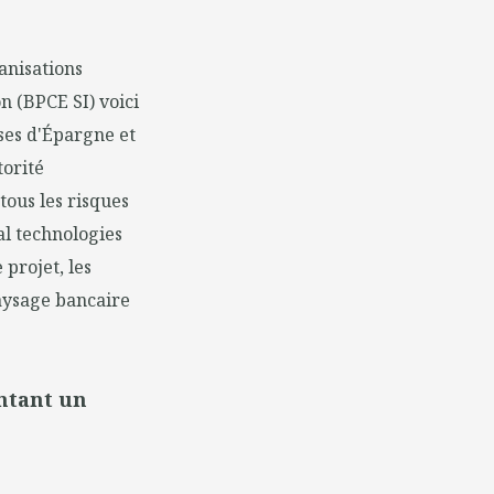
anisations
 (BPCE SI) voici
sses d'Épargne et
orité
ous les risques
al technologies
projet, les
paysage bancaire
ntant un