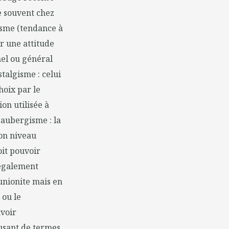
e souvent chez
isme (tendance à
er une attitude
nel ou général
talgisme : celui
hoix par le
on utilisée à
'aubergisme : la
son niveau
oit pouvoir
 également
unionite mais en
 ou le
uvoir
busant de termes