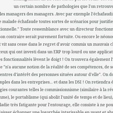
un certain nombre de pathologies que l'on retrouv
 les managers des managers. Avec par exemple l'échafaud
Le malade échafaude toutes sortes de scénarios pour justifi
ationnelle." Toute ressemblance avec un directeur fonction
 son contraire serait purement fortuite. Ou encore le néonos
nt vit sans cesse dans le regret d'avoir commis un mauvais c
ceux qui ont investi dans un ERP trop lourd ou une applicati
s fonctionnalités lèvent le doigt ! On trouvera également l
e "n'a aucune notion de la réalité de ses compétences, de 
centres d'intérêt des personnes situées autour d'elle". On d
ples dans les entreprises... et dans les DSI ! On retiendra
gies courantes telles le commissionnisme (similaire à la ré
e), le portablisme (qui abolit l'unité de temps et de lieu),
adie très fatigante pour l'entourage, elle consiste à ne po
aisser échapper une logorrhée intarissable en usant et a