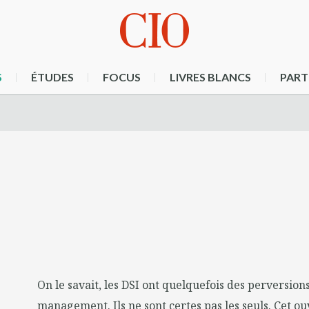
S
ÉTUDES
FOCUS
LIVRES BLANCS
PART
On le savait, les DSI ont quelquefois des perversion
management. Ils ne sont certes pas les seuls. Cet o