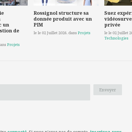
ie
Rossignol structure sa
Suez expér
a
donnée produit avec un
vidéosurve
c un
PIM
privée
stion de
le le 02 Juillet 2026
, dans
Projets
le le 02 Juillet 
Technologies
dans
Projets
Envoyer
être
connecté
. Si vous n'avez pas de compte,
inscrivez-vous