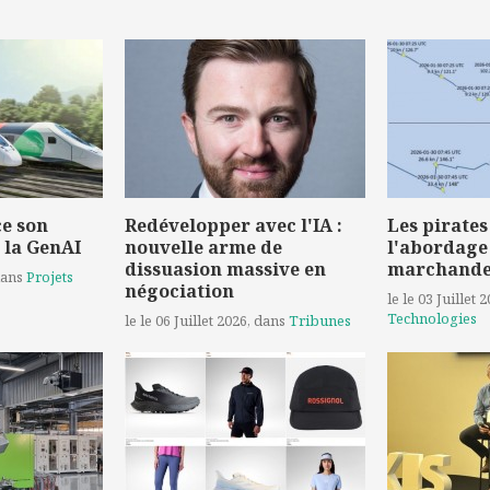
e son
Redévelopper avec l'IA :
Les pirates
 la GenAI
nouvelle arme de
l'abordage
dissuasion massive en
marchand
dans
Projets
négociation
le le 03 Juillet 
Technologies
le le 06 Juillet 2026
, dans
Tribunes