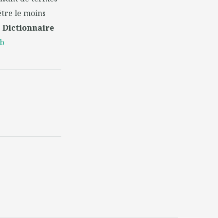
être le moins
.
Dictionnaire
eb