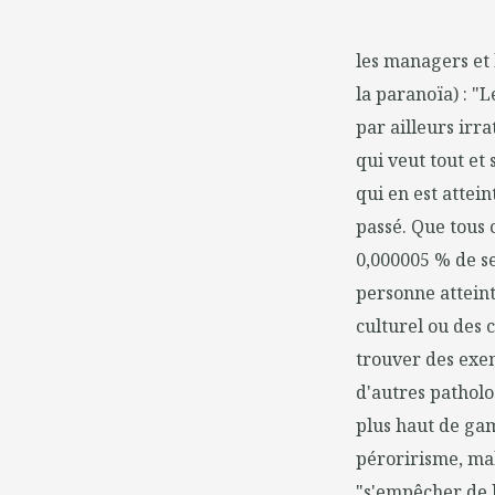
les managers et
la paranoïa) : "
par ailleurs irr
qui veut tout et
qui en est attei
passé. Que tous 
0,000005 % de se
personne atteint
culturel ou des 
trouver des exem
d'autres patholo
plus haut de gamm
péroririsme, mal
"s'empêcher de l