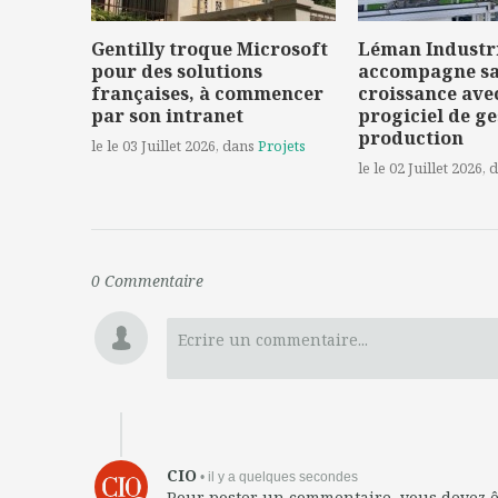
Gentilly troque Microsoft
Léman Industr
pour des solutions
accompagne s
françaises, à commencer
croissance ave
par son intranet
progiciel de ge
production
le le 03 Juillet 2026
, dans
Projets
le le 02 Juillet 2026
, 
0
Commentaire
Ecrire un commentaire...
CIO
• il y a quelques secondes
Pour poster un commentaire, vous devez 