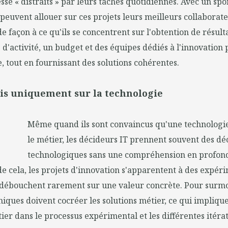
esse « distraits » par leurs tâches quotidiennes. Avec un sp
 peuvent allouer sur ces projets leurs meilleurs collabora
e façon à ce qu'ils se concentrent sur l'obtention de résult
'activité, un budget et des équipes dédiés à l'innovation
e, tout en fournissant des solutions cohérentes.
mis uniquement sur la technologie
Même quand ils sont convaincus qu'une technologi
le métier, les décideurs IT prennent souvent des dé
technologiques sans une compréhension en profon
de cela, les projets d'innovation s'apparentent à des expér
 débouchent rarement sur une valeur concrète. Pour surmo
niques doivent cocréer les solutions métier, ce qui impliq
tier dans le processus expérimental et les différentes itérat