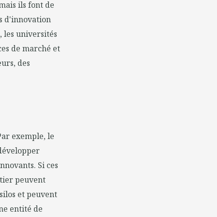
ais ils font de
es d'innovation
 les universités
ces de marché et
eurs, des
Par exemple, le
 développer
innovants. Si ces
étier peuvent
silos et peuvent
ne entité de