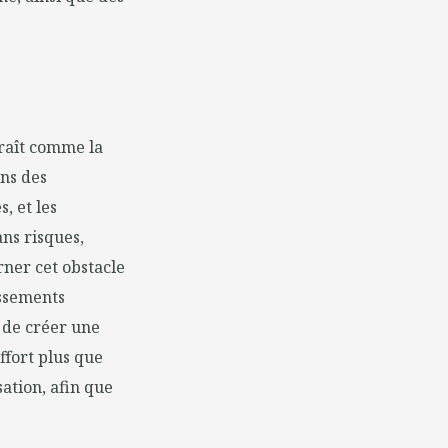
raît comme la
ns des
, et les
ns risques,
ner cet obstacle
issements
r de créer une
ffort plus que
sation, afin que