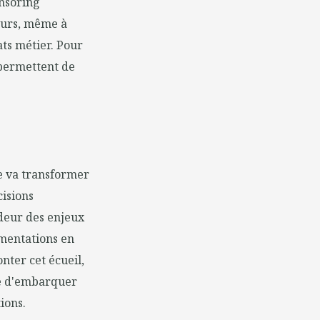
onsoring
teurs, même à
ats métier. Pour
 permettent de
e va transformer
cisions
deur des enjeux
imentations en
nter cet écueil,
ue d'embarquer
ions.