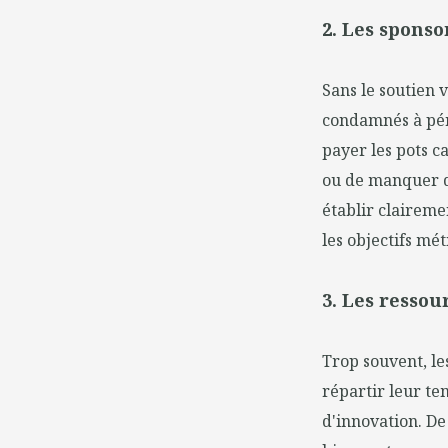
2. Les sponso
Sans le soutien 
condamnés à péri
payer les pots c
ou de manquer de
établir claireme
les objectifs mét
3. Les resso
Trop souvent, l
répartir leur te
d'innovation. De