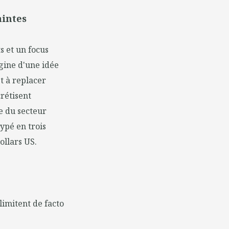
aintes
s et un focus
igine d'une idée
et à replacer
crétisent
e du secteur
ypé en trois
ollars US.
limitent de facto