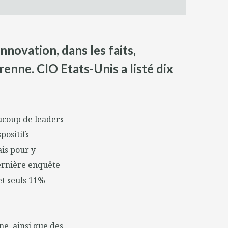
nnovation, dans les faits,
enne. CIO Etats-Unis a listé dix
aucoup de leaders
positifs
is pour y
dernière enquête
et seuls 11%
îne, ainsi que des