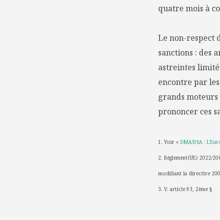
quatre mois à c
Le non-respect d
sanctions : des 
astreintes limit
encontre par les
grands moteurs 
prononcer ces sa
1. Voir «
DMA/DSA : L'Euro
2. Règlement(UE) 2022/206
modifiant la directive 20
3. V. article 93, 2ème §