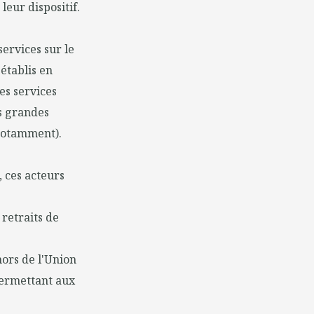
eur dispositif.
services sur le
établis en
des services
ès grandes
 notamment).
, ces acteurs
 retraits de
hors de l'Union
permettant aux