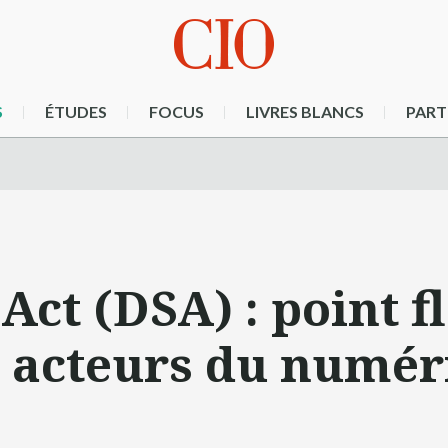
S
ÉTUDES
FOCUS
LIVRES BLANCS
PART
Act (DSA) : point f
s acteurs du numé