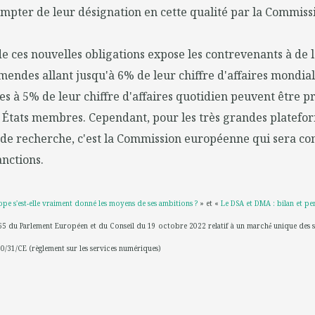
ompter de leur désignation en cette qualité par la Commis
e ces nouvelles obligations expose les contrevenants à de 
amendes allant jusqu'à 6% de leur chiffre d'affaires mondia
ées à 5% de leur chiffre d'affaires quotidien peuvent être p
 États membres. Cependant, pour les très grandes platefor
de recherche, c'est la Commission européenne qui sera c
nctions.
pe s'est-elle vraiment donné les moyens de ses ambitions ?
» et «
Le DSA et DMA : bilan et pe
5 du Parlement Européen et du Conseil du 19 octobre 2022 relatif à un marché́ unique des 
00/31/CE (règlement sur les services numériques)