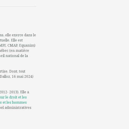
ns, elle exerce dans le
uelle. Elle est
(OMPI, CMAP, Equanim)
Québec (en matière
il national de la
ise. Dont, tout
Dalloz, 16 mai 2024)
012- 2013). Elle a
 le droit et les
es et les hommes
pel administratives