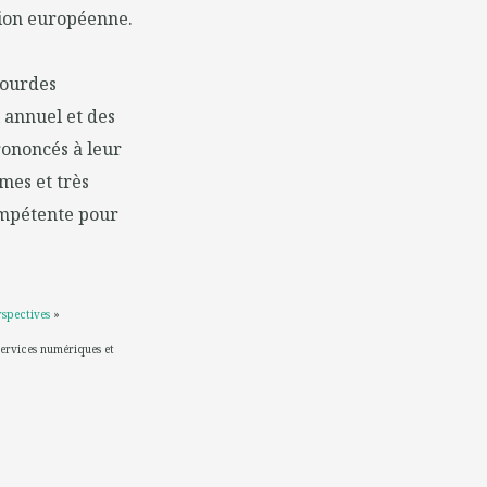
sion européenne.
lourdes
l annuel et des
rononcés à leur
mes et très
ompétente pour
rspectives
»
services numériques et