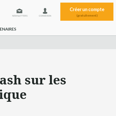
Créer un compte
(gratuitement)
NEWSLETTERS
CONNEXION
ENAIRES
lash sur les
rique