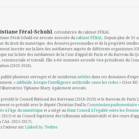
istiane Féral-Schuhl
, cofondatrice du cabinet FÉRAL
tiane Féral-Schuhl est avocate associée du
cabinet FÉRAL
. Depuis plus de 35 a
ur du droit du numérique, des données personnelles et de la propriété intellect
ment inscrite sur la liste des médiateurs auprès de différents organismes 
 que sur la liste des médiateurs de la Cour d'Appel de Paris et du Barreau du 
e, commerciale et travail). Elle a été nommée seconde vice-présidente du Conse
tion (2023-2026).
a publié plusieurs ouvrages et de nombreux
articles
dans ses domaines d'expert
mment, «
Adélaïde, lorsque l'intelligence artificielle casse les codes
» (1ère BD 
l'illustratrice Tiphaine Mary, également avocate.
a présidé le Conseil National des Barreaux (2018-2020) et le Barreau de Paris (2
ment co-présidé avec le député Christian Paul la
Commission parlementaire sur
tés à l'âge du numérique
et a siégé au
Haut Conseil à l'égalité entre les femm
-2015) et au Conseil Supérieur des tribunaux administratifs et des cours d'ap
 CAA -2015-2017).
z l'auteur sur
Linked In
,
Twitter