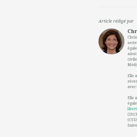
Article rédigé par
Chr
Chris
secte
égale
ainsi
civil
Média
Elle 
réce
avec 
Elle 
égale
liber
(2013
(CSTA
Suive