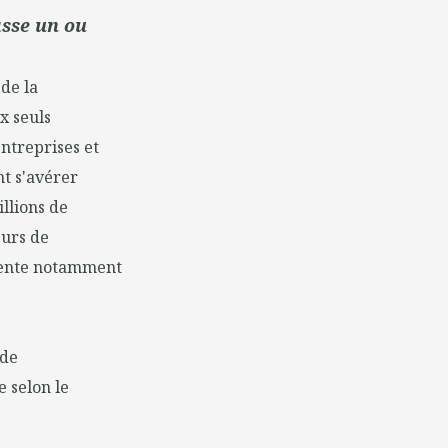
asse un ou
de la
x seuls
entreprises et
nt s'avérer
illions de
eurs de
arente notamment
 de
e selon le