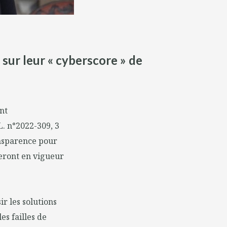
ur leur « cyberscore » de
nt
L. n°2022-309, 3
ansparence pour
reront en vigueur
ir les solutions
es failles de