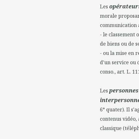
opérateurs
Les
morale proposant
communication au
- le classement 
de biens ou de s
- ou la mise en r
d'un service ou 
conso., art. L. 11
personnes 
Les
interpersonne
6° quater). Il s
contenus vidéo, 
classique (télép