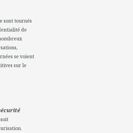
e sont tournés
dentialité de
e nombreux
sations,
ernées se voient
tives sur le
sécurité
soit
urisation.