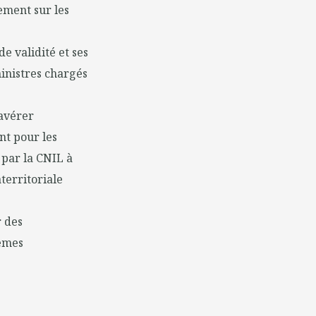
ement sur les
e validité et ses
inistres chargés
'avérer
nt pour les
par la CNIL à
territoriale
r des
tèmes