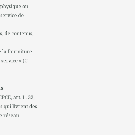
e physique ou
 service de
s, de contenus,
e la fourniture
service » (C.
ns
PCE, art. L. 32,
s qui livrent des
de réseau