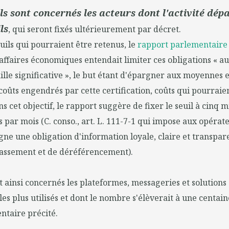
ls sont concernés les acteurs dont l'activité dép
ls
, qui seront fixés ultérieurement par décret.
euils qui pourraient être retenus, le
rapport parlementaire
ffaires économiques entendait limiter ces obligations « au
ille significative », le but étant d'épargner aux moyennes 
 coûts engendrés par cette certification, coûts qui pourraie
 cet objectif, le rapport suggère de fixer le seuil à cinq m
s par mois (C. conso., art. L. 111-7-1 qui impose aux opérat
gne une obligation d'information loyale, claire et transp
lassement et de déréférencement).
nt ainsi concernés les plateformes, messageries et solutions
es plus utilisés et dont le nombre s'élèverait à une centain
ntaire précité.