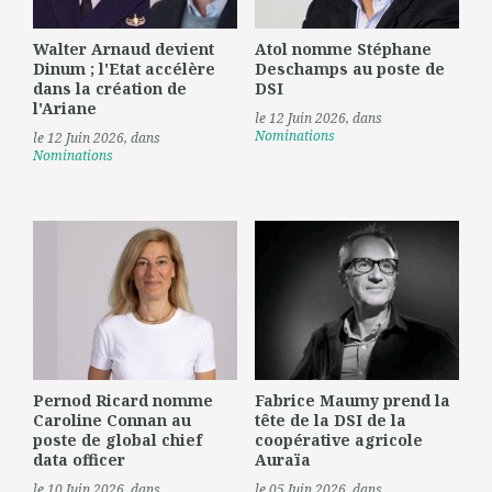
Walter Arnaud devient
Atol nomme Stéphane
Dinum ; l'Etat accélère
Deschamps au poste de
dans la création de
DSI
l'Ariane
le 12 Juin 2026
, dans
Nominations
le 12 Juin 2026
, dans
Nominations
Pernod Ricard nomme
Fabrice Maumy prend la
Caroline Connan au
tête de la DSI de la
poste de global chief
coopérative agricole
data officer
Auraïa
le 10 Juin 2026
, dans
le 05 Juin 2026
, dans