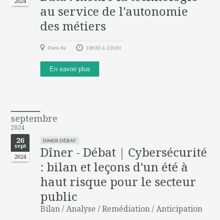
2024
au service de l'autonomie
des métiers
Paris 8e
19h30 à 22h30
En savoir plus
septembre
2024
26
DINER DÉBAT
sept
Dîner - Débat | Cybersécurité
2024
: bilan et leçons d'un été à
haut risque pour le secteur
public
Bilan / Analyse / Remédiation / Anticipation