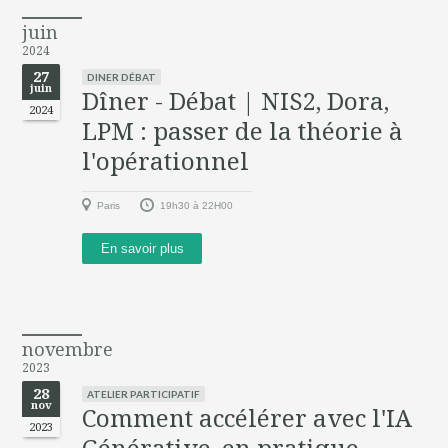
juin
2024
27
DINER DÉBAT
juin
Dîner - Débat | NIS2, Dora,
2024
LPM : passer de la théorie à
l'opérationnel
Paris
19h30 à 22H00
En savoir plus
novembre
2023
28
ATELIER PARTICIPATIF
nov
Comment accélérer avec l'IA
2023
Générative, en pratique