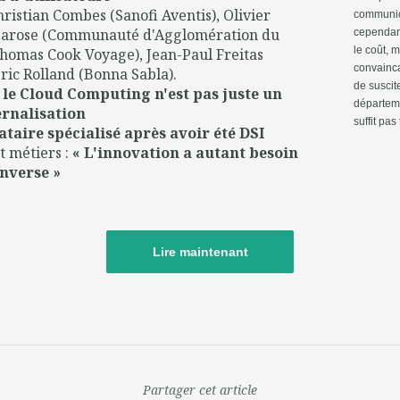
ristian Combes (Sanofi Aventis), Olivier
communic
 Larose (Communauté d'Agglomération du
cependant
le coût,
Thomas Cook Voyage), Jean-Paul Freitas
convainca
ic Rolland (Bonna Sabla).
de suscit
le Cloud Computing n'est pas juste un
départeme
rnalisation
suffit pas
taire spécialisé après avoir été DSI
t métiers :
« L'innovation a autant besoin
inverse »
Lire maintenant
Partager cet article