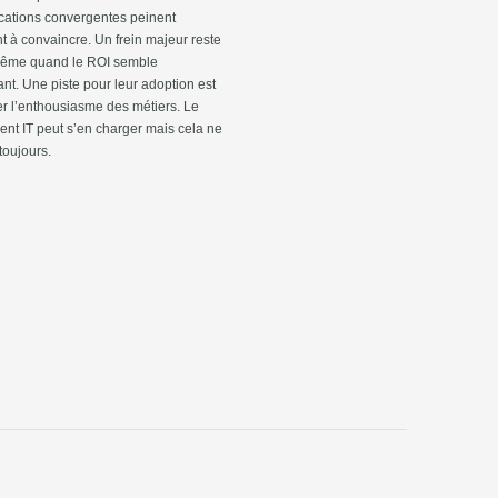
ations convergentes peinent
 à convaincre. Un frein majeur reste
 même quand le ROI semble
nt. Une piste pour leur adoption est
er l’enthousiasme des métiers. Le
nt IT peut s’en charger mais cela ne
 toujours.