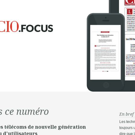
s ce numéro
En bref
Les tech
s télécoms de nouvelle génération
toujours 
 d'utilisateurs
dire que 