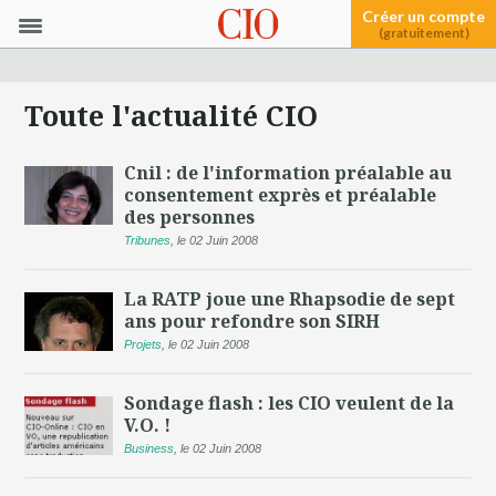
Créer un compte
(gratuitement)
Toute l'actualité CIO
Cnil : de l'information préalable au
consentement exprès et préalable
des personnes
Tribunes
,
le 02 Juin 2008
La RATP joue une Rhapsodie de sept
ans pour refondre son SIRH
Projets
,
le 02 Juin 2008
Sondage flash : les CIO veulent de la
V.O. !
Business
,
le 02 Juin 2008