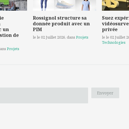
ie
Rossignol structure sa
Suez expér
a
donnée produit avec un
vidéosurve
c un
PIM
privée
stion de
le le 02 Juillet 2026
, dans
Projets
le le 02 Juillet 
Technologies
dans
Projets
Envoyer