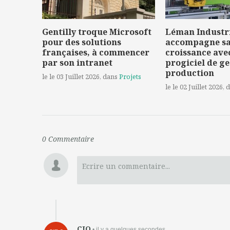
Gentilly troque Microsoft
Léman Industr
pour des solutions
accompagne s
françaises, à commencer
croissance ave
par son intranet
progiciel de ge
production
le le 03 Juillet 2026
, dans
Projets
le le 02 Juillet 2026
, 
0
Commentaire
Ecrire un commentaire...
CIO
• il y a quelques secondes