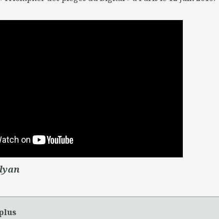
Elyan
plus