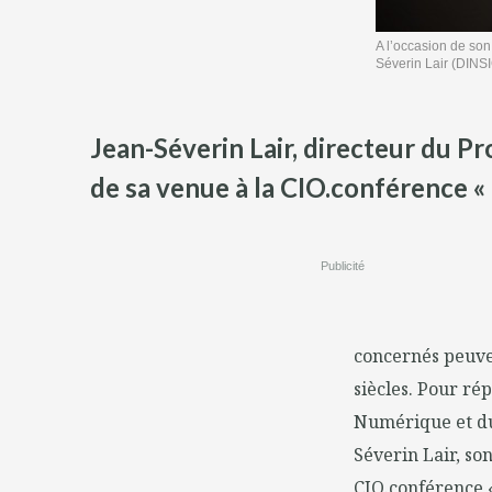
A l’occasion de son
Séverin Lair (DINS
Jean-Séverin Lair, directeur du P
de sa venue à la CIO.conférence « 
Publicité
concernés peuven
siècles. Pour ré
Numérique et du
Séverin Lair, so
CIO.conférence «