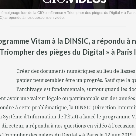
 témoignage lors de la CIO.conférence « Triompher des pièges du Digital » à Paris 
IC) a répondu à nos questions en vidéo.
rogramme Vitam à la DINSIC, a répondu à n
Triompher des pièges du Digital » à Paris l
Créer des documents numériques au lieu de liasses 
papier peut sembler être un progrès. Sauf que la q
l'archivage est fondamentale, surtout quand les d
t avoir une valeur légale ou patrimoniale sur des années
pondre à cette problématique, la DINSIC (Direction Intermin
 Système d'Information de l'État) a lancé le programme V
n directeur, a répondu à nos questions en vidéo à l'occasion
 Triompher des pièges du Digital » à Paris le 12 juin 2019.