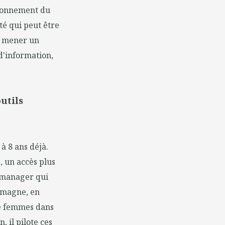
tionnement du
ité qui peut être
t mener un
 d'information,
utils
à 8 ans déjà.
 un accès plus
n manager qui
lemagne, en
de femmes dans
, il pilote ces