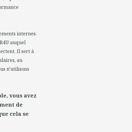
formance
ements internes.
HR4U auquel
tent. Il sert à
alaires, au
us n'utilisons
le, vous avez
ement de
que cela se