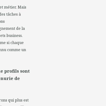
t métier. Mais
des tâches à
ons
agnement de la
ets business.
même si chaque
connu comme un
e profils sont
pénurie de
ons qui plus est