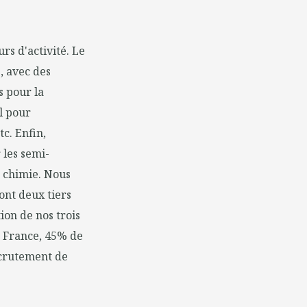
rs d'activité. Le
, avec des
s pour la
el pour
c. Enfin,
 les semi-
la chimie. Nous
ont deux tiers
ion de nos trois
n France, 45% de
ecrutement de