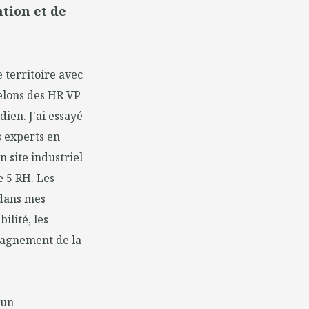
tion et de
 territoire avec
elons des HR VP
ien. J'ai essayé
s experts en
 site industriel
 5 RH. Les
 dans mes
ilité, les
mpagnement de la
'un