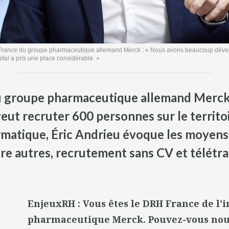
France du groupe pharmaceutique allemand Merck : « Nous avons beaucoup dévelo
ital a pris une place considérable. »
u groupe pharmaceutique allemand Merck.
veut recruter 600 personnes sur le territo
rmatique, Éric Andrieu évoque les moyens
re autres, recrutement sans CV et télétrav
EnjeuxRH : Vous êtes le DRH France de l'i
pharmaceutique Merck. Pouvez-vous nou