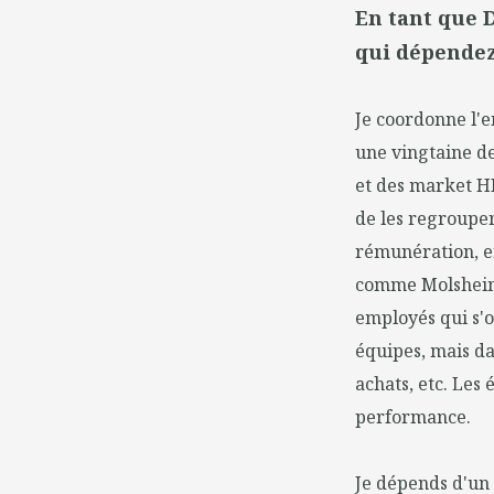
En tant que 
qui dépendez
Je coordonne l'e
une vingtaine d
et des market H
de les regrouper 
rémunération, en
comme Molsheim 
employés qui s'o
équipes, mais dan
achats, etc. Les
performance.
Je dépends d'un