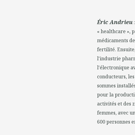
Éric Andrieu
:
« healthcare »,
médicaments de s
fertilité. Ensuit
l'industrie phar
l'électronique a
conducteurs, les 
sommes installés
pour la producti
activités et de
femmes, avec une
600 personnes en