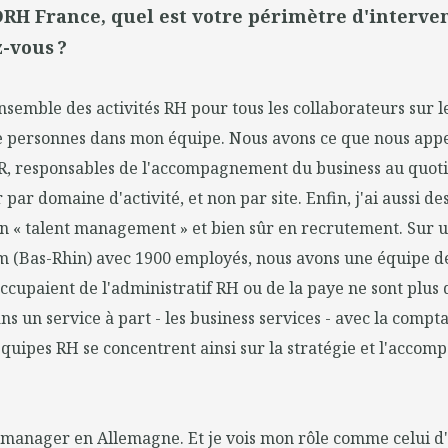
DRH France, quel est votre périmètre d'interven
-vous ?
nsemble des activités RH pour tous les collaborateurs sur le
e personnes dans mon équipe. Nous avons ce que nous app
R, responsables de l'accompagnement du business au quotid
par domaine d'activité, et non par site. Enfin, j'ai aussi de
 « talent management » et bien sûr en recrutement. Sur un
(Bas-Rhin) avec 1900 employés, nous avons une équipe de
ccupaient de l'administratif RH ou de la paye ne sont plus
s un service à part - les business services - avec la comptab
 équipes RH se concentrent ainsi sur la stratégie et l'acco
 manager en Allemagne. Et je vois mon rôle comme celui d