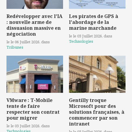
Redévelopper avec l'IA
Les pirates de GPS à
: nouvelle arme de
l'abordage de la
dissuasion massive en
marine marchande
négociation
le le 03 Juillet 2026
, dans
Technologies
le le 06 Juillet 2026
, dans
Tribunes
VMware : T-Mobile
Gentilly troque
tente de faire
Microsoft pour des
respecter son contrat
solutions françaises, à
pour migrer
commencer par son
intranet
le le 03 Juillet 2026
, dans
Technologies
le le 03 Juillet 2026
, dans