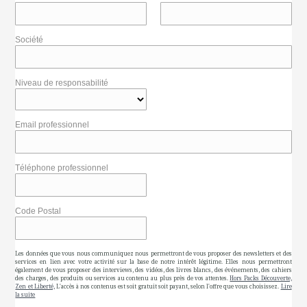
Société
Niveau de responsabilité
Email professionnel
Téléphone professionnel
Code Postal
Les données que vous nous communiquez nous permettront de vous proposer des newsletters et des
services en lien avec votre activité sur la base de notre intérêt légitime. Elles nous permettront
également de vous proposer des interviews, des vidéos, des livres blancs, des événements, des cahiers
des charges, des produits ou services au contenu au plus près de vos attentes.
Hors Packs Découverte,
Zen et Liberté,
L'accès à nos contenus est soit gratuit soit payant, selon l'offre que vous choisissez.
Lire
la suite