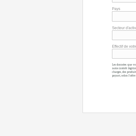
Pays
Secteur d'activ
Effectif de vot
Les données que vou
notre intérêt légit
charges, des produit
payant, selon l'offr