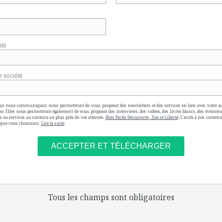
ité
re société
s nous communiquez nous permettront de vous proposer des newsletters et des services en lien avec votre act
ime. Elles nous permettront également de vous proposer des interviews, des vidéos, des livres blancs, des événeme
s ou services au contenu au plus près de vos attentes.
Hors Packs Découverte, Zen et Liberté,
L'accès à nos contenus
e que vous choisissez.
Lire la suite
Tous les champs sont obligatoires