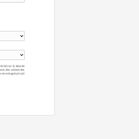
ivité sur la base de
nts, des cahiers des
 est soit gratuit soit