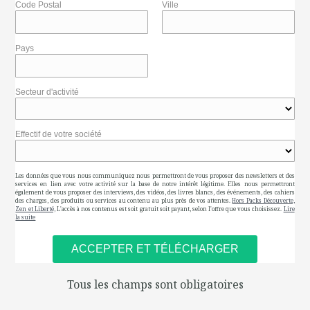
Code Postal
Ville
Pays
Secteur d'activité
Effectif de votre société
Les données que vous nous communiquez nous permettront de vous proposer des newsletters et des
services en lien avec votre activité sur la base de notre intérêt légitime. Elles nous permettront
également de vous proposer des interviews, des vidéos, des livres blancs, des événements, des cahiers
des charges, des produits ou services au contenu au plus près de vos attentes.
Hors Packs Découverte,
Zen et Liberté,
L'accès à nos contenus est soit gratuit soit payant, selon l'offre que vous choisissez.
Lire
la suite
Tous les champs sont obligatoires