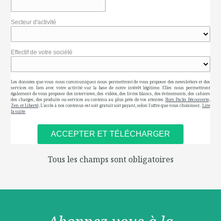
Secteur d'activité
Effectif de votre société
Les données que vous nous communiquez nous permettront de vous proposer des newsletters et des
services en lien avec votre activité sur la base de notre intérêt légitime. Elles nous permettront
également de vous proposer des interviews, des vidéos, des livres blancs, des événements, des cahiers
des charges, des produits ou services au contenu au plus près de vos attentes.
Hors Packs Découverte,
Zen et Liberté,
L'accès à nos contenus est soit gratuit soit payant, selon l'offre que vous choisissez.
Lire
la suite
Tous les champs sont obligatoires