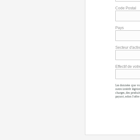
Code Postal
Pays
Secteur d'activ
Effectif de vot
Les données que vou
notre intérêt légit
charges, des produit
payant, selon l'offr