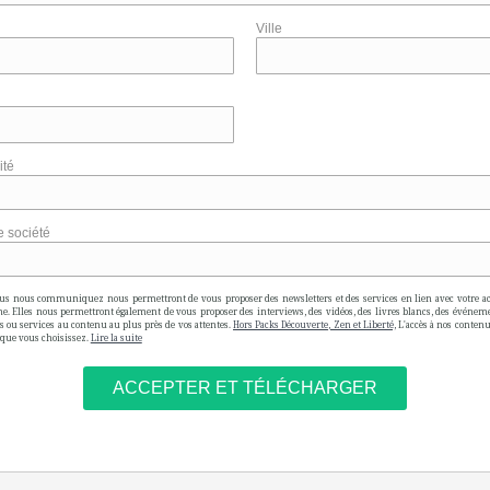
Ville
ité
re société
s nous communiquez nous permettront de vous proposer des newsletters et des services en lien avec votre act
ime. Elles nous permettront également de vous proposer des interviews, des vidéos, des livres blancs, des événeme
s ou services au contenu au plus près de vos attentes.
Hors Packs Découverte, Zen et Liberté,
L'accès à nos contenus
e que vous choisissez.
Lire la suite