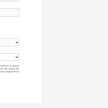
ivité sur la base de
nts, des cahiers des
 est soit gratuit soit