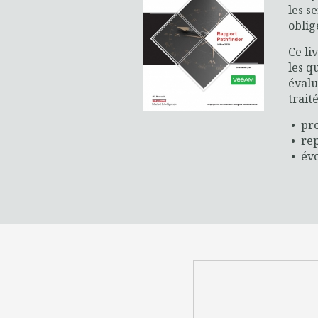
les s
oblig
Ce li
les q
évalu
traité
• pro
• rep
• évo