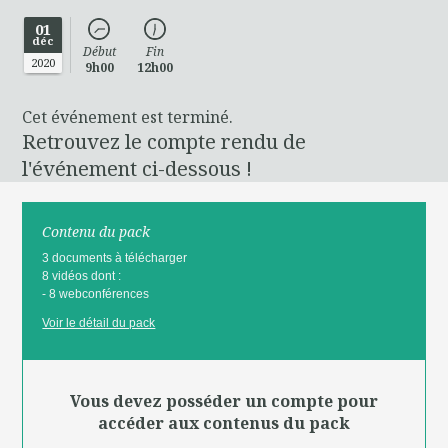
01
déc
Début
Fin
2020
9h00
12h00
Cet événement est terminé.
Retrouvez le compte rendu de
l'événement ci-dessous !
Contenu du pack
3 documents à télécharger
8 vidéos dont :
- 8 webconférences
Voir le détail du pack
Vous devez posséder un compte pour
accéder aux contenus du pack