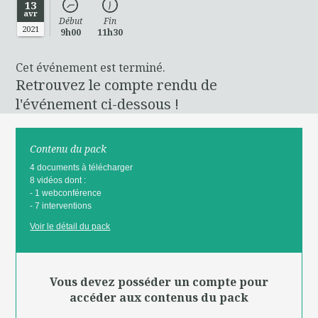
13
avr
Début
Fin
2021
9h00
11h30
Cet événement est terminé.
Retrouvez le compte rendu de
l'événement ci-dessous !
Contenu du pack
4 documents à télécharger
8 vidéos dont :
- 1 webconférence
- 7 interventions
Voir le détail du pack
Vous devez posséder un compte pour
accéder aux contenus du pack