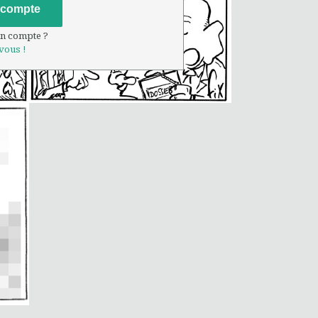
 compte
un compte ?
vous !