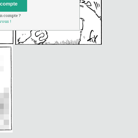
 compte
un compte ?
vous !